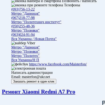
Позвонить / написать
Телефоны
(093)756-13-22
Метро "Дарниця"
(067)218-77-98
Метро "Политехнич институт"
(050)255-48-36
Метро "Позняки"
(063)024-91-94
Вся Украина / Новая Почта"
Viber
Метро "Дарниця"
Метро "Позняки"
Метро "Политех"
Вся Украина/Н П
https://www.facebook.com/Maisterfon/
Написать администрации
Email:
masterfon@ukr.net
Ремонт Xiaomi Redmi A7 Pro