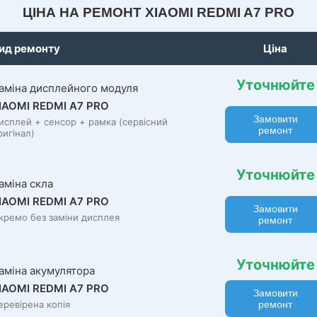
ЦІНА НА РЕМОНТ XIAOMI REDMI A7 PRO
ид ремонту
Ціна
Уточнюйте
аміна дисплейного модуля
IAOMI REDMI A7 PRO
Замовити
исплей + сенсор + рамка (сервісний
ремонт
ригінал)
Уточнюйте
аміна скла
IAOMI REDMI A7 PRO
Замовити
кремо без заміни дисплея
ремонт
Уточнюйте
аміна акумулятора
IAOMI REDMI A7 PRO
Замовити
еревірена копія
ремонт