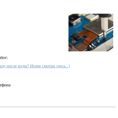
бот:
зу после воды? Иначе смотри здесь...)
лефона