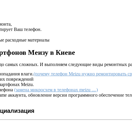
монта,
тирует Ваш телефон.
ые расходные материалы
ртфонов Меизу в Киеве
 до самых сложных. И выполняем следующие виды ремонтных ра
попадания влаги.
(почему телефон Meizu нужно ремонтировать сра
ких повреждений
мартфонах Meizu.
елефона
(замена микросхем в телефонах meizu ....)
lame аккаунта, обновление версии программного обеспечение те
ециализация