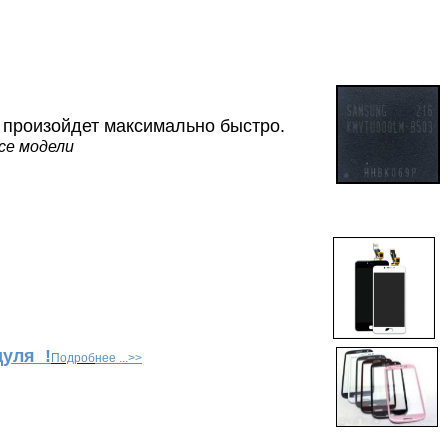
 произойдет максимально быстро.
се модели
дуля !
Подроб
нее ...>>