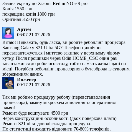
Заміна екрану до Xiaomi Redmi NOte 9 pro
Копія 1550 грн
покращена копія 1800 грн
Оригінал 3550 грн
Артем
06:07 21.07.2026
Вітаю! Підкажіть, будь ласка, ви робите реболлінг процесора
Samsung Galaxy S21 Ultra 5G? Телефон циклічно
перезавантажується і миттєво закипає у верхньому лівому
кутку. Після прошивки через Odin HOME_CSC один раз
завантажився до робочого столу, тобто пам'ять жива і дані на
місці. Потрібен реболлінг процесорного бутерброда із суворим
збереженням даних.
Инженер
09:17 21.07.2026
Так ми робимо процедуру реболу (перевстанволення
процессора), заміну мікросхем живлення та оперативної
памяті.
Ремонт буде коштувати 4500 грн.
Через конструкційні особливості (двох поверхова плата).
Ремонт S21 ultra доволі складна процедура.
По статистиці виходить відновити 70-80% телефонів.