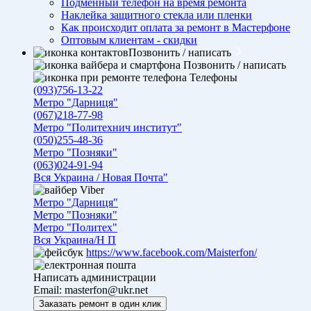
Подменный телефон на время ремонта
Наклейка защитного стекла или пленки
Как происходит оплата за ремонт в Мастерфоне
Оптовым клиентам - скидки
Позвонить / написать
Позвонить / написать
Телефоны
(093)756-13-22
Метро "Дарниця"
(067)218-77-98
Метро "Политехнич институт"
(050)255-48-36
Метро "Позняки"
(063)024-91-94
Вся Украина / Новая Почта"
Viber
Метро "Дарниця"
Метро "Позняки"
Метро "Политех"
Вся Украина/Н П
https://www.facebook.com/Maisterfon/
Написать администрации
Email:
masterfon@ukr.net