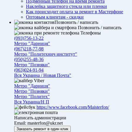
Подменный телефон на время ремонта
Наклейка защитного стекла или пленки
Как происходит оплата за ремонт в Мастерфоне
Оптовым клиентам - скидки
Позвонить / написать
Позвонить / написать
Телефоны
(093)756-13-22
Метро "Дарниця"
(067)218-77-98
Метро "Политехнич институт"
(050)255-48-36
Метро "Позняки"
(063)024-91-94
Вся Украина / Новая Почта"
Viber
Метро "Дарниця"
Метро "Позняки"
Метро "Политех"
Вся Украина/Н П
https://www.facebook.com/Maisterfon/
Написать администрации
Email:
masterfon@ukr.net