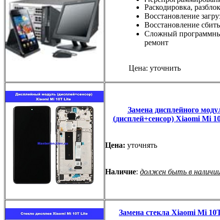
Раскодировка, разбло
Восстановление загру
Восстановление сбиты
Сложный программн
ремонт
Цена: уточнить
Замена дисплейного моду
(дисплей+сенсор) Xiaomi Mi 10
Цена:
уточнять
Наличие
:
должен быть в наличи
Замена стекла Xiaomi Mi 10T