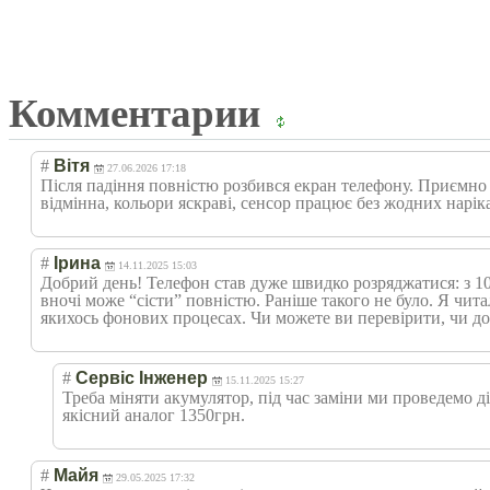
Комментарии
#
Вітя
27.06.2026 17:18
Після падіння повністю розбився екран телефону. Приємно 
відмінна, кольори яскраві, сенсор працює без жодних нарік
#
Ірина
14.11.2025 15:03
Добрий день! Телефон став дуже швидко розряджатися: з 10
вночі може “сісти” повністю. Раніше такого не було. Я чита
якихось фонових процесах. Чи можете ви перевірити, чи до
#
Сервіс Інженер
15.11.2025 15:27
Треба міняти акумулятор, під час заміни ми проведемо ді
якісний аналог 1350грн.
#
Майя
29.05.2025 17:32