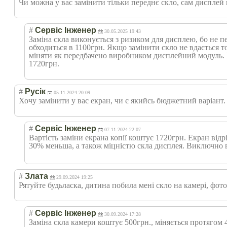
Чи можна у вас замінити тільки переднє скло, сам дисплей 
#
Сервіс Інженер
30.05.2025 19:43
Заміна скла виконується з ризиком для дисплею, бо не 
обходиться в 1100грн. Якщо замінити скло не вдається то
міняти як передбачено виробником дисплейний модуль. Ва
1720грн.
#
Русік
05.11.2024 20:09
Хочу замінити у вас екран, чи є якийсь бюджетний варіант. 
#
Сервіс Інженер
07.11.2024 22:07
Вартість заміни екрана копії коштує 1720грн. Екран відр
30% меньша, а також міцністю скла дисплея. Виключно в
#
Злата
29.09.2024 19:25
Рятуйте будьласка, дитина побила мені скло на камері, фот
#
Сервіс Інженер
30.09.2024 17:28
Заміна скла камери коштує 500грн., міняється протягом 