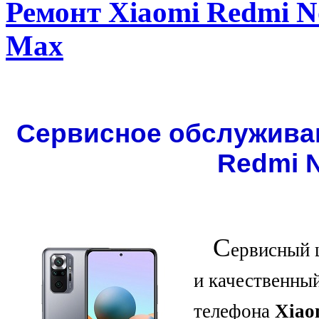
Ремонт Xiaomi Redmi No
Max
Сервисное обслуживани
Redmi N
С
ервисный 
и качественны
телефона
Xiao