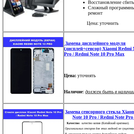
Восстановление сбиты
Сложный программн
ремонт
Цена: уточнить
Замена дисплейного модуля
(дисплей+сенсор) Xiaomi Redmi 
Pro / Redmi Note 10 Pro Max
Цена:
уточнять
Наличие
:
должен быть в наличи
Замена сенсорного стекла Xiao
Note 10 Pro / Redmi Note Pr
Качество:
качество копия (Китайский оригинал).
Оригинальных сенсоров для этих моделей не существу
В оригинале только замена дисплейного модуля