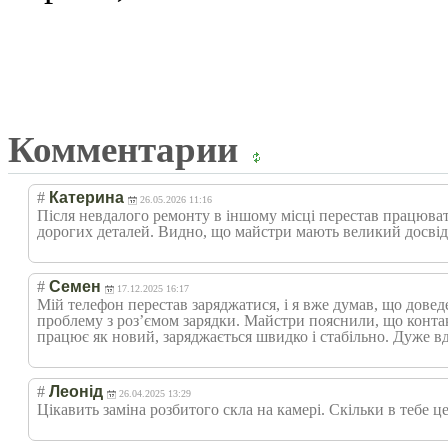
Комментарии
#
Катерина
26.05.2026 11:16
Після невдалого ремонту в іншому місці перестав працювати
дорогих деталей. Видно, що майстри мають великий досвід
#
Семен
17.12.2025 16:17
Мій телефон перестав заряджатися, і я вже думав, що довед
проблему з роз’ємом зарядки. Майстри пояснили, що контак
працює як новий, заряджається швидко і стабільно. Дуже вд
#
Леонід
26.04.2025 13:29
Цікавить заміна розбитого скла на камері. Скільки в тебе 