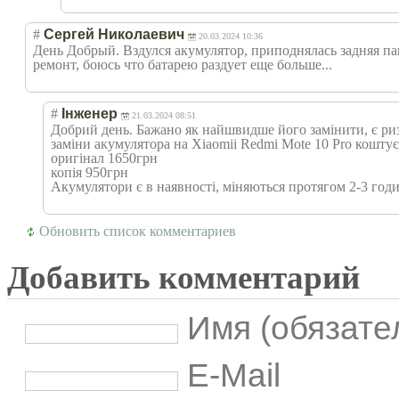
#
Сергей Николаевич
20.03.2024 10:36
День Добрый. Вздулся акумулятор, приподнялась задняя па
ремонт, боюсь что батарею раздует еще больше...
#
Інженер
21.03.2024 08:51
Добрий день. Бажано як найшвидше його замінити, є ри
заміни акумулятора на Xiaomii Redmi Mote 10 Pro коштує
оригінал 1650грн
копія 950грн
Акумулятори є в наявності, міняються протягом 2-3 год
Обновить список комментариев
Добавить комментарий
Имя (обязате
E-Mail