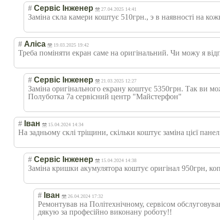
#
Сервіс Інженер
27.04.2025 14:41
Заміна скла камери коштує 510грн., э в наявності на кожн
#
Аліса
19.03.2025 19:42
Треба поміняти екран саме на оригінальний. Чи можу я ві
#
Сервіс Інженер
21.03.2025 12:27
Заміна оригінального екрану коштує 5350грн. Так ви мо
Полуботка 7а сервісний центр "Майстерфон"
#
Іван
15.04.2024 14:34
На задньому склі тріщини, скільки коштує заміна цієї панел
#
Сервіс Інженер
15.04.2024 14:38
Заміна кришки акумулятора коштує оригінал 950грн, копі
#
Іван
26.04.2024 17:32
Ремонтував на Політехнічному, сервісом обслуговува
дякую за професійно виконану роботу!!