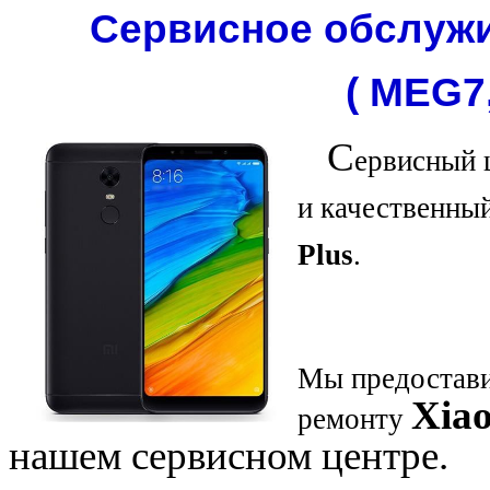
Сервисное обслужи
( MEG7
С
ервисный 
и качественны
Plus
.
Мы предостави
Xia
ремонту
нашем сервисном центре.