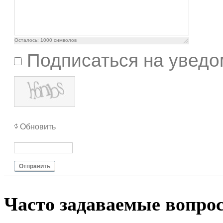
Осталось:
1000
символов
Подписаться на уведо
Обновить
Отправить
Чacтo зaдaвaeмыe вoпpo