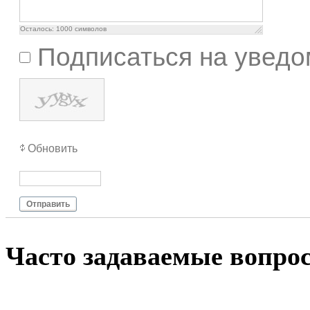
Осталось:
1000
символов
Подписаться на уведо
Обновить
Отправить
Чacтo зaдaвaeмыe вoпpo