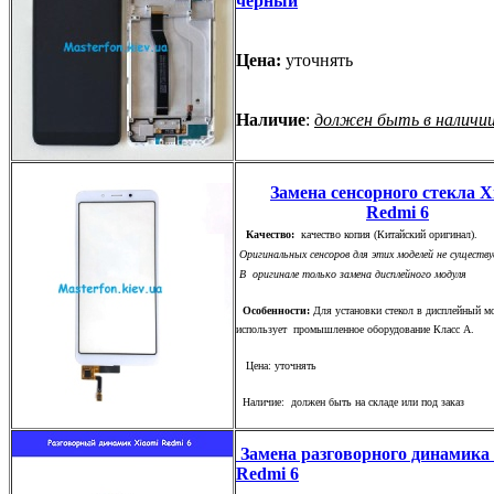
черный
Цена:
уточнять
Наличие
:
должен быть в наличи
Замена сенсорного стекла X
Redmi 6
Качество:
качество копия (Китайский оригинал).
Оригинальных сенсоров для этих моделей не существу
В оригинале только замена дисплейного модуля
Особенности:
Для установки стекол в дисплейный м
использует промышленное оборудование Класс А.
Цена: уточнять
Наличие: должен быть на складе или под заказ
Замена разговорного динамика
Redmi 6