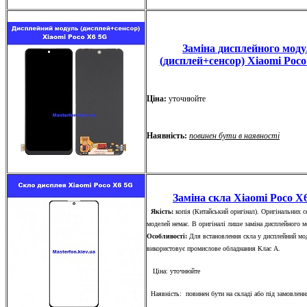
Заміна дисплейного мод
(дисплей+сенсор) Xiaomi Poc
Ціна:
уточнюйте
Наявність:
повинен бути в наявності
Заміна скла Xiaomi Poco X
Якість:
копія (Китайський оригінал). Оригінальних с
моделей немає. В оригіналі лише заміна дисплейного 
Особливості:
Для встановлення скла у дисплейний мо
використовує промислове обладнання Клас А.
Ціна: уточнюйте
Наявність: повинен бути на складі або під замовленн