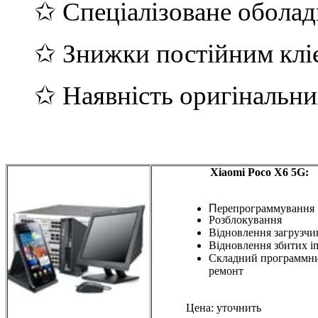
✩ Спеціалізоване обола
✩ Знижки постійним клі
✩ Наявність оригінальни
Xiaomi Poco X6 5G:
П
ерепрограммування
Розблокування
Відновлення загрузчи
Відновлення збитих i
Складний программн
ремонт
Цена: уточнить