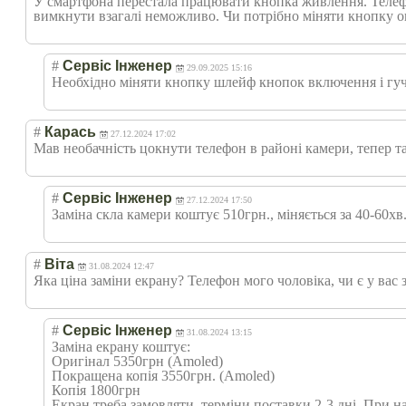
У смартфона перестала працювати кнопка живлення. Телеф
вимкнути взагалі неможливо. Чи потрібно міняти кнопку ок
#
Сервіс Інженер
29.09.2025 15:16
Необхідно міняти кнопку шлейф кнопок включення і гучн
#
Карась
27.12.2024 17:02
Мав необачність цокнути телефон в районі камери, тепер та
#
Сервіс Інженер
27.12.2024 17:50
Заміна скла камери коштує 510грн., міняється за 40-60хв
#
Віта
31.08.2024 12:47
Яка ціна заміни екрану? Телефон мого чоловіка, чи є у вас
#
Сервіс Інженер
31.08.2024 13:15
Заміна екрану коштує:
Оригінал 5350грн (Amoled)
Покращена копія 3550грн. (Amoled)
Копія 1800грн
Екран треба замовляти, терміни поставки 2-3 дні. При на