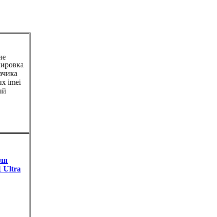
ие
кировка
зчика
х imei
ый
ля
 Ultra