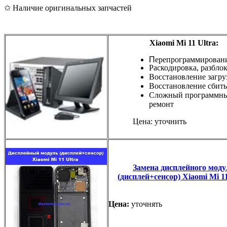
✩ Наличие оригинальных запчастей
Xiaomi Mi 11 Ultra:
П
ерепрограммирован
Раскодировка, разбло
Восстановление загру
Восстановление сбиты
Сложный программн
ремонт
Цена: уточнить
Замена дисплейного моду
(дисплей+сенсор) Xiaomi Mi 11
Цена:
уточнять