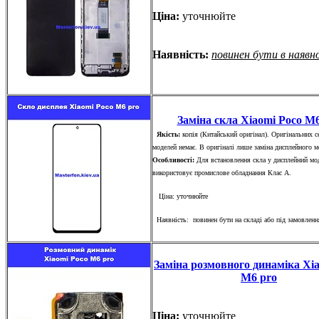
Ціна:
уточнюйте
Наявність:
повинен бути в наявн
Заміна скла Xiaomi Poco M6
Якість:
копія (Китайський оригінал). Оригінальних с
моделей немає. В оригіналі лише заміна дисплейного 
Особливості:
Для встановлення скла у дисплейний мо
використовує промислове обладнання Клас А.
Ціна: уточнюйте
Наявність: повинен бути на складі або під замовленн
Заміна розмовного динаміка Xi
M6 pro
Ціна:
уточнюйте