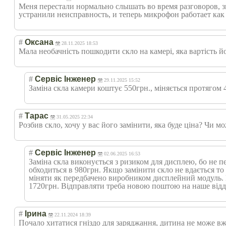
Меня перестали нормально слышать во время разговоров, з
устранили неисправность, и теперь микрофон работает как
#
Оксана
28.11.2025 18:53
Мала необачність пошкодити скло на камері, яка вартість 
#
Сервіс Інженер
29.11.2025 15:52
Заміна скла камери коштує 550грн., міняється протягом 4
#
Тарас
31.05.2025 22:34
Розбив скло, хочу у вас його замінити, яка буде ціна? Чи
#
Сервіс Інженер
02.06.2025 16:53
Заміна скла виконується з ризиком для дисплею, бо не 
обходиться в 980грн. Якщо замінити скло не вдається то 
міняти як передбачено виробником дисплейний модуль. Ва
1720грн. Відправляти треба новою поштою на наше відді
#
Ірина
22.11.2024 18:39
Почало хитатися гніздо для заряджання, дитина не може вж