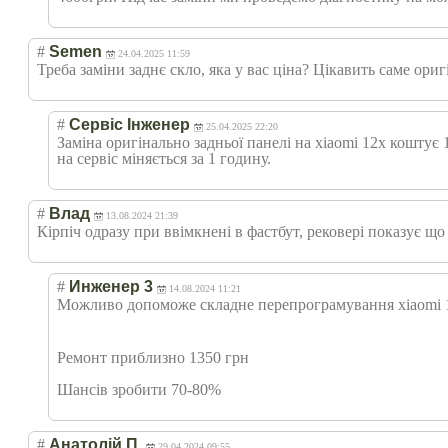
#
Semen
24.04.2025 11:59
Треба заміни заднє скло, яка у вас ціна? Цікавить саме ориг
#
Сервіс Інженер
25.04.2025 22:20
Заміна оригінально задньої панелі на xiaomi 12x коштує
на сервіс міняється за 1 годину.
#
Влад
13.08.2024 21:39
Кірпіч одразу при ввімкнені в фастбут, рековері показує щ
#
Инженер 3
14.08.2024 11:21
Можливо допоможе складне перепрограмуван
ня xiaomi 
Ремонт приблизно 1350 грн
Шансів зробити 70-80%
#
Анатолій П.
29.04.2024 09:55