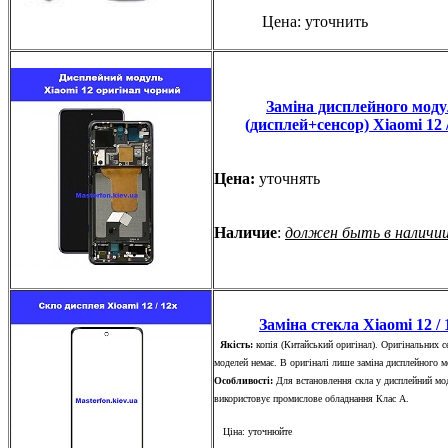
Цена: уточнить
Заміна дисплейного мод
(дисплей+сенсор) Xiaomi 12 
Цена:
уточнять
Наличие
:
должен быть в наличи
Заміна стекла Xiaomi 12 / 
Якість:
копія (Китайський оригінал). Оригінальних с
моделей немає. В оригіналі лише заміна дисплейного 
Особливості:
Для встановлення скла у дисплейний мо
використовує промислове обладнання Клас А.
Ціна: уточнюйте