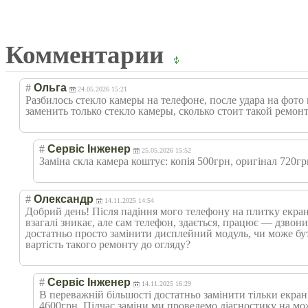
Комментарии
#
Ольга
24.05.2026 15:21
Разбилось стекло камеры на телефоне, после удара на фот
заменить только стекло камеры, сколько стоит такой ремон
#
Сервіс Інженер
25.05.2026 15:52
Заміна скла камера коштує: копія 500грн, оригінал 720гр
#
Олександр
14.11.2025 14:54
Добрий день! Після падіння мого телефону на плитку екран 
взагалі зникає, але сам телефон, здається, працює — дзвони
достатньо просто замінити дисплейний модуль, чи може бу
вартість такого ремонту до огляду?
#
Сервіс Інженер
14.11.2025 16:29
В переважній більшості достатньо замінити тільки екран
4600грн. Підчас заміни ми проведемо діагностику на м