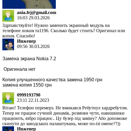
ania.fej@gmail.com
16:03 29.03.2026
Здрпавствуйте! Нужно заменить экранный модуль на
телефоне нокия та1196. Сколько будет стоить? Оригинал или
копия. Спасибо!
Инженер
09:56 30.03.2026
Замена экрана Nokia 7.2
Оригинала нет
Копия улучшенного качества замена 1950 грн
замена копия 1550 грн
0999193790
23:11 22.11.2023
Вітаю! Телефон перемерз. Не вмикався Ребутнул хардребутом.
Тепер не працюе гучний динамік, розмови чути, навишники
працюють, вібро працює.. Цу бузер під заміну? Або допоможе
скинути до заводських налаштувань, може по-ізі омене??))
Инженер