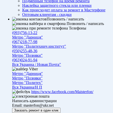
Подменный телефон на время ремонта
Наклейка защитного стекла или пленки
Как происходит оплата за ремонт в Мастерфоне
Оптовым клиентам - скидки
Позвонить / написать
Позвонить / написать
Телефоны
(093)756-13-22
Метро "Дарниця"
(067)218-77-98
Метро "Политехнич институт"
(050)255-48-36
Метро "Позняки"
(063)024-91-94
Вся Украина / Новая Почта"
Viber
Метро "Дарниця"
Метро "Позняки"
Метро "Политех"
Вся Украина/Н П
https://www.facebook.com/Maisterfon/
Написать администрации
Email:
masterfon@ukr.net