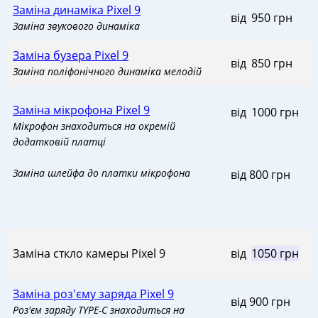
Заміна динаміка Pixel 9
від
_
950 грн
Заміна звукового динаміка
Заміна бузера Pixel 9
від
_
850 грн
Заміна поліфонічного динаміка мелодій
Заміна мікрофона Pixel 9
від
_
1000 грн
Мікрофон знаходиться на окремій
додатковій платці
Заміна шлейфа до платки мікрофона
від 800 грн
Заміна сткло камеры Pixel 9
від
_
1050 грн
Заміна роз'єму заряда Pixel 9
від 900 грн
Роз'єм заряду TYPE-C знаходиться на