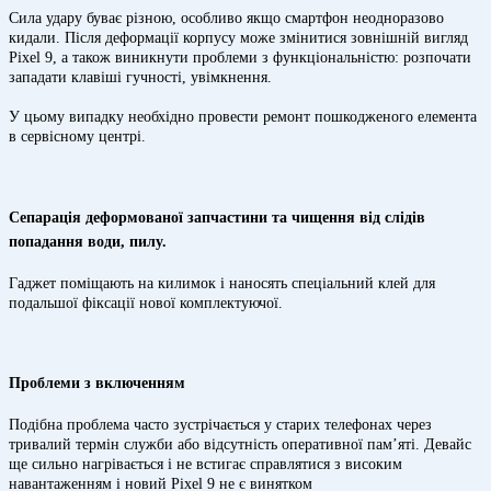
Сила удару буває різною, особливо якщо смартфон неодноразово
кидали. Після деформації корпусу може змінитися зовнішній вигляд
Pixel 9, а також виникнути проблеми з функціональністю: розпочати
западати клавіші гучності, увімкнення.
У цьому випадку необхідно провести ремонт пошкодженого елемента
в сервісному центрі.
Сепарація деформованої запчастини та чищення від слідів
попадання води, пилу.
Гаджет поміщають на килимок і наносять спеціальний клей для
подальшої фіксації нової комплектуючої.
Проблеми з включенням
Подібна проблема часто зустрічається у старих телефонах через
тривалий термін служби або відсутність оперативної пам’яті. Девайс
ще сильно нагрівається і не встигає справлятися з високим
навантаженням і новий Pixel 9 не є винятком