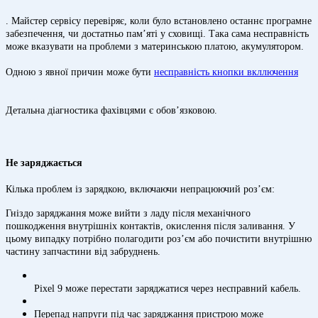
. Майстер сервісу перевіряє, коли було встановлено останнє програмне
забезпечення, чи достатньо пам’яті у сховищі. Така сама несправність
може вказувати на проблеми з материнською платою, акумулятором.
Одною з явної причин може бути
несправність кнопки вкллючення
Детальна діагностика фахівцями є обов’язковою.
Не заряджається
Кілька проблем із зарядкою, включаючи непрацюючий роз’єм:
Гніздо заряджання може вийти з ладу після механічного
пошкодження внутрішніх контактів, окислення після заливання. У
цьому випадку потрібно полагодити роз’єм або почистити внутрішню
частину запчастини від забруднень.
Pixel 9 може перестати заряджатися через несправний кабель.
Перепад напруги під час заряджання пристрою може