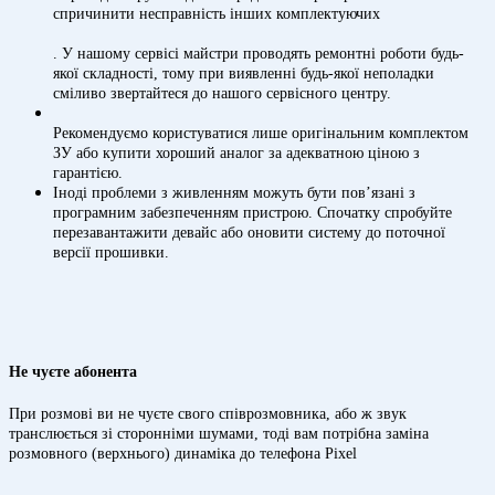
спричинити несправність інших комплектуючих
. У нашому сервісі майстри проводять ремонтні роботи будь-
якої складності, тому при виявленні будь-якої неполадки
сміливо звертайтеся до нашого сервісного центру.
Рекомендуємо користуватися лише оригінальним комплектом
ЗУ або купити хороший аналог за адекватною ціною з
гарантією.
Іноді проблеми з живленням можуть бути пов’язані з
програмним забезпеченням пристрою. Спочатку спробуйте
перезавантажити девайс або оновити систему до поточної
версії прошивки.
Не чуєте абонента
При розмові ви не чуєте свого співрозмовника, або ж звук
транслюється зі сторонніми шумами, тоді вам потрібна заміна
розмовного (верхнього) динаміка до телефона Pixel