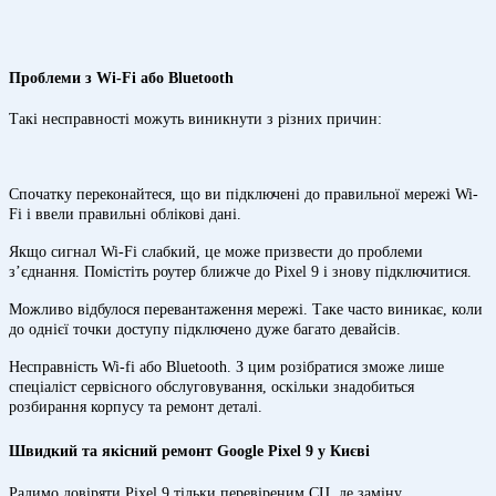
Проблеми з Wi-Fi або Bluetooth
Такі несправності можуть виникнути з різних причин:
Спочатку переконайтеся, що ви підключені до правильної мережі Wi-
Fi і ввели правильні облікові дані.
Якщо сигнал Wi-Fi слабкий, це може призвести до проблеми
з’єднання. Помістіть роутер ближче до Pixel 9 і знову підключитися.
Можливо відбулося перевантаження мережі. Таке часто виникає, коли
до однієї точки доступу підключено дуже багато девайсів.
Несправність Wi-fi або Bluetooth. З цим розібратися зможе лише
спеціаліст сервісного обслуговування, оскільки знадобиться
розбирання корпусу та ремонт деталі.
Швидкий та якісний ремонт Google Pixel 9 у Києві
Радимо довіряти Pixel 9 тільки перевіреним СЦ, де заміну