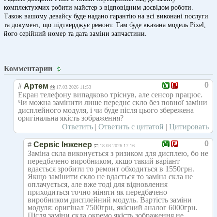
комплектуючих робити майстер з відповідним досвідом роботи.
Також вашому девайсу буде надано гарантію на всі виконані послуги
та документ, що підтверджує ремонт. Там буде вказана модель Pixel,
його серійний номер та дата заміни запчастини.
Комментарии
0
#
Артем
17.03.2026 11:53
Екран телефону випадково тріснув, але сенсор працює.
Чи можна замінити лише переднє скло без повної заміни
дисплейного модуля, і чи буде після цього збережена
оригінальна якість зображення?
Ответить
|
Ответить с цитатой
|
Цитировать
0
#
Сервіс Інженер
18.03.2026 17:16
Заміна скла виконується з ризиком для дисплею, бо не
передбачено виробником, якщо такий варіант
вдається зробити то ремонт обходиться в 1550грн.
Якщо замінити скло не вдається то заміна скла не
оплачується, але вже тоді для відновлення
приходиться точно міняти як передбачено
виробником дисплейний модуль. Вартість заміни
модуля: оригінал 7500грн, якісний аналог 6000грн.
Після заміни скла окремо якість зображення не