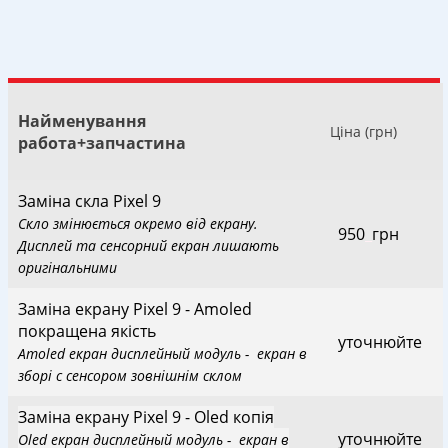
Найменування
Ціна (грн)
работа+запчастина
Заміна скла Pixel 9
Скло змінюється окремо від екрану.
950
_
грн
Дисплей та сенсорний екран лишають
оригінальними
Заміна екрану Pixel 9 - Amoled
покращена якість
уточнюйте
Amoled екран дисплейный модуль - екран в
зборі с сенсором зовнішнім склом
Заміна екрану Pixel 9 - Oled копія
уточнюйте
Oled екран дисплейный модуль - екран в