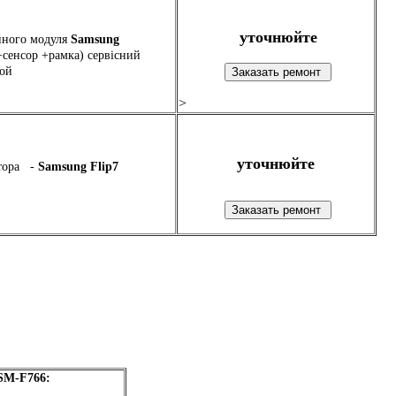
уточнюйте
йного модуля
Samsung
сенсор +рамка) сервісний
кой
>
уточнюйте
ятора -
Samsung Flip7
SM-F766: