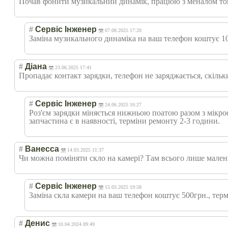
Почав фонити музикальний динамік, працюю з меналом том
#
Сервіс Інженер
07.08.2025 17:20
Заміна музикального динаміка на ваш телефон коштує 10
#
Діана
23.06.2025 17:41
Пропадає контакт зарядки, телефон не заряджається, скіль
#
Сервіс Інженер
24.06.2025 16:27
Роз'єм зарядки міняється нижньою поатою разом з мікро
запчастина є в наявності, терміни ремонту 2-3 години.
#
Ванесса
14.03.2025 11:37
Чи можна поміняти скло на камері? Там всього лише мален
#
Сервіс Інженер
15.03.2025 19:58
Заміна скла камери на ваш телефон коштує 500грн., тер
#
Денис
10.04.2024 09:49