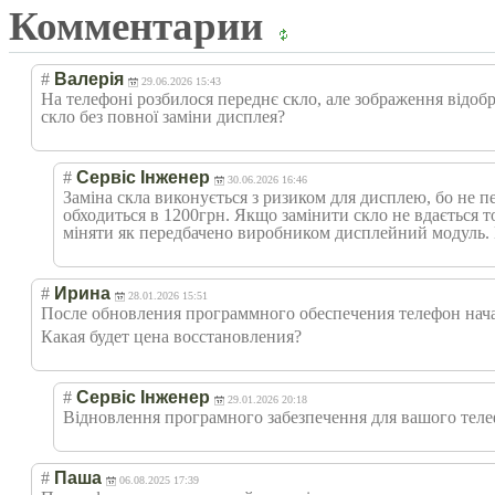
Комментарии
#
Валерія
29.06.2026 15:43
На телефоні розбилося переднє скло, але зображення відоб
скло без повної заміни дисплея?
#
Сервіс Інженер
30.06.2026 16:46
Заміна скла виконується з ризиком для дисплею, бо не 
обходиться в 1200грн. Якщо замінити скло не вдається то
міняти як передбачено виробником дисплейний модуль. В
#
Ирина
28.01.2026 15:51
После обновления программного обеспечения телефон нач
Какая будет цена восстановления?
#
Сервіс Інженер
29.01.2026 20:18
Відновлення програмного забезпечення для вашого телефо
#
Паша
06.08.2025 17:39