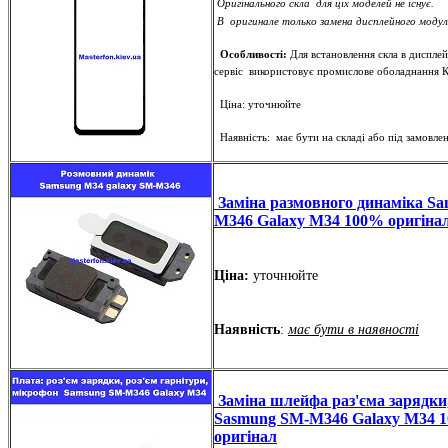
Оригінального скла для ціх моделей не існує.
В оригинале только замена дисплейного моду
Особливості:
Для встановлення скла в диспле
сервіс використовує промислове оболаднання К
Ціна: уточнюйте
Наявність: має бути на складі або під замовле
Заміна размовного динаміка S
M346 Galaxy M34 100% оригіна
Ціна:
уточнюйте
Наявність
:
має бути в наявності
Заміна шлейфа раз'єма зарядки
Sasmung SM-M346 Galaxy M34 
оригінал