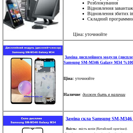
Розблокування
Відновлення завантаж
Відновлення збитих i
Складний программн
Ціна: уточнюйте
Заміна дисплейного модуля (диспле
Samsung SM-M346 Galaxy M34 %100
Ціна:
уточнюйте
Наличие
:
должен быть в наличии
Заміна скла Samsung SM-M346
Якість:
якість копія (Китайский оригінал).