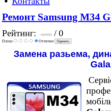
Контакты
Ремонт Samsung M34 G
Рейтинг:
/ 0
Плохо
Отлично
Замена разьема, ди
Gal
Серві
профе
мобіл