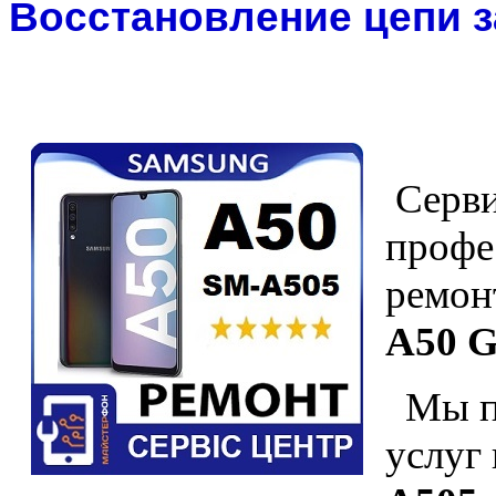
Восстановление цепи з
Серви
профе
ремон
A50 G
Мы пр
услуг