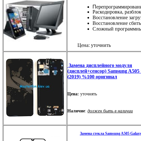
П
ерепрограммирован
Раскодировка, разбло
Восстановление загру
Восстановление сбиты
Сложный программны
Цена: уточнить
Замена дисплейного модуля
(дисплей+сенсор) Samsung A505 
(2019) %100 оригинал
Цена:
уточнять
Наличие
:
должен быть в наличии
Замена стекла Samsung A505 Galaxy