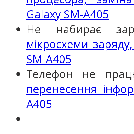
Galaxy SM-A405
Не набирає зар
мікросхеми заряду
SM-A405
Телефон не прац
перенесення інфор
A405