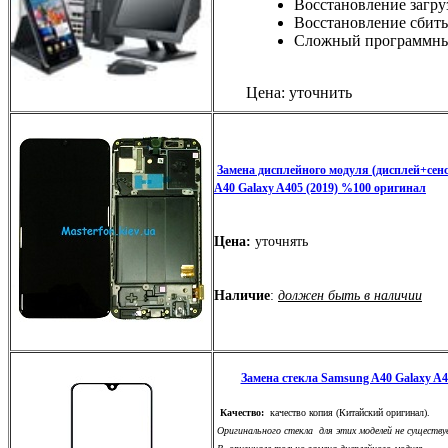
Восстановление загру
Восстановление сбиты
Сложный программны
Цена: уточнить
Замена дисплейного модуля (дисплей+сен
A40 Galaxy A405 (2019) %100 оригинал
Цена:
уточнять
Наличие
:
должен быть в наличии
Замена стекла Samsung A40 Galaxy A4
Качество:
качество копия (Китайский оригинал).
Оригинального стекла для этих моделей не существу