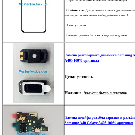
В оригинале только замена дисплейного модуля
Особенности:
Для установки стекол в дисплейный м
использует промышленное оборудование Класс А.
Цена: уточнять
Наличие: должен быть на складе или под заказ
Замена разговорного динамика Samsung A
A405 100% оригинал
Цена:
уточнять
Наличие
:
должен быть в наличии
Замена шлейфа разъёма зарядки и разъё
Samsung A40 Galaxy A405 100% оригинал