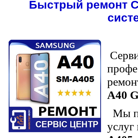
Быстрый ремонт С
сист
Серви
профе
ремон
A40 G
Мы пр
услуг