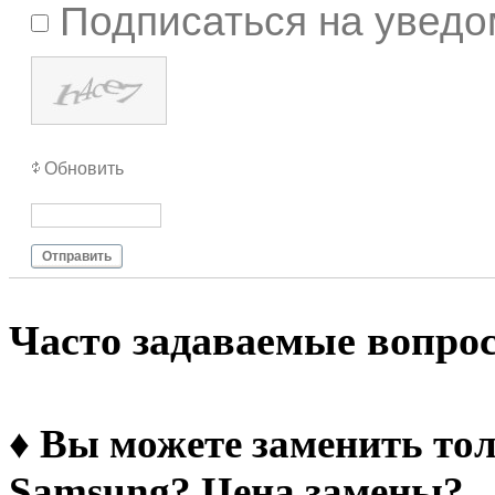
Подписаться на уведо
Обновить
Отправить
Чacтo зaдaвaeмыe вoпpo
♦ Вы можете заменить тол
Samsung? Цена замены?