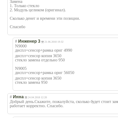
Замена
1. Только стекло
2. Модуль целиком (оригинал).
Сколько денег и времени эти позиции.
Спасибо
#
Инженер 3
21.06.2018 19:32
N9000
диспл+сенсор+ра
мка ориг 4990
диспл+сенсор копия 3650
стекло замена отдельно 950
N9005
диспл+сенсор+ра
мка ориг 56050
диспл+сенсор копия 3650
стекло замена 950
#
Инна
24.04.2018 12:20
Добрый день.Скажите, пожалуйста, сколько будет стоит за
работает корректно. Спасибо.