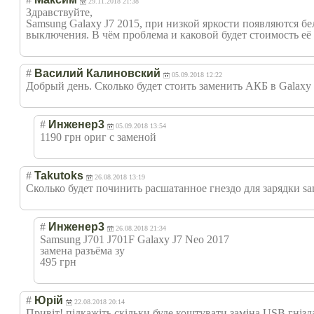
29.11.2018 21:38
Здравствуйте,
Samsung Galaxy J7 2015, при низкой яркости появляются бе
выключения. В чём проблема и каковой будет стоимость её
#
Василий Калиновский
05.09.2018 12:22
Добрый день. Сколько будет стоить заменить АКБ в Galax
#
Инженер3
05.09.2018 13:54
1190 грн ориг с заменой
#
Takutoks
26.08.2018 13:19
Сколько будет починить расшатанное гнездо для зарядки sa
#
Инженер3
26.08.2018 21:34
Samsung J701 J701F Galaxy J7 Neo 2017
замена разъёма зу
495 грн
#
Юрій
22.08.2018 20:14
Привіт! підкажіть скільки буде коштувати заміна USB гнізд