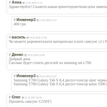
#
Анна
12.02.2018 11:11
Здравствуйте! Скажите,какая ориентировочная цена замен
#
Инженер3
12.02.2018 12:13
400 грн
#
василь
24.01.2018 17:56
Чи можете роремонтувати материнські плати самсунг с2 і 
#
Денис
10.01.2018 14:44
Добрый день
Сколько будет стоить дисплей на samsung sm t-700.
#
Инженер3
10.01.2018 14:57
Samsung T700 Galaxy Tab S 8,4 диспл+сенсор ориг черн
Samsung T700 Galaxy Tab S 8,4 диспл+сенсор копи 5500 
#
Олег
22.12.2017 16:59
Прошить самсунг G550T1