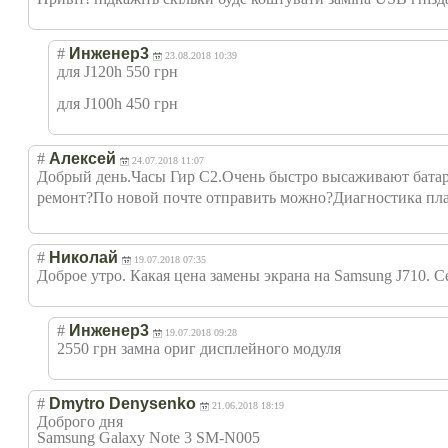
#
Инженер3
23.08.2018 10:39
для J120h 550 грн
для J100h 450 грн
#
Алексей
24.07.2018 11:07
Добрый день.Часы Гир С2.Очень быстро высаживают батаре
ремонт?По новой почте отправить можно?Диагности
ка пл
#
Николай
19.07.2018 07:35
Доброе утро. Какая цена замены экрана на Samsung J710. С
#
Инженер3
19.07.2018 09:28
2550 грн замна ориг дисплейного модуля
#
Dmytro Denysenko
21.06.2018 18:19
Доброго дня
Samsung Galaxy Note 3 SM-N005