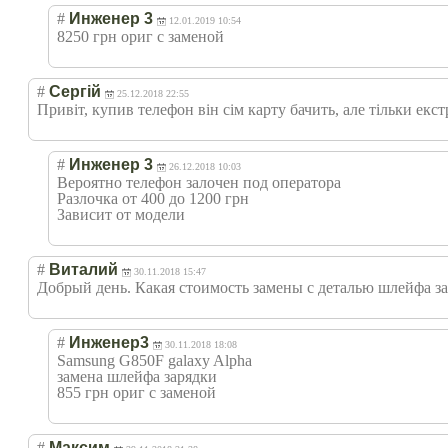
#
Инженер 3
12.01.2019 10:54
8250 грн ориг с заменой
#
Сергій
25.12.2018 22:55
Привіт, купив телефон він сім карту бачить, але тільки ек
#
Инженер 3
26.12.2018 10:03
Вероятно телефон залочен под оператора
Разлочка от 400 до 1200 грн
Зависит от модели
#
Виталий
30.11.2018 15:47
Добрый день. Какая стоимость замены с деталью шлейфа зар
#
Инженер3
30.11.2018 18:08
Samsung G850F galaxy Alpha
замена шлейфа зарядки
855 грн ориг с заменой
#
Максим