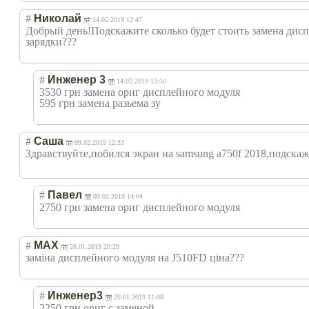
#
Николай
14.02.2019 12:47
Добрый день!Подскажите сколько будет стоить замена дисп
зарядки???
#
Инженер 3
14.02.2019 13:50
3530 грн замена ориг дисплейного модуля
595 грн замена разьема зу
#
Саша
09.02.2019 12:33
Здравствуйте,по
бился экран на samsung a750f 2018,подска
#
Павел
09.02.2019 14:04
2750 грн замена ориг дисплейного модуля
#
MAX
28.01.2019 20:29
заміна дисплейного модуля на J510FD ціна???
#
Инженер3
29.01.2019 11:08
2250 грн ориг с заменой