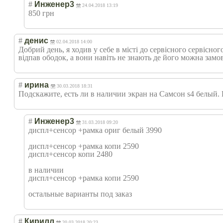
#
Инженер3
24.04.2018 13:19
850 грн
#
дeнис
02.04.2018 14:00
Добрий день, я ходив у себе в місті до сервісного сервісног
відпав ободок, а вони навіть не знають де його можна замо
#
ирина
30.03.2018 18:31
Подскажите, есть ли в наличии экран на Самсон s4 белый. 
#
Инженер3
31.03.2018 09:20
диспл+сенсор +рамка ориг белый 3990
диспл+сенсор +рамка копи 2590
диспл+сенсор копи 2480
в наличии
диспл+сенсор +рамка копи 2590
остальные варианты под заказ
#
Кирилл
20.03.2018 20:23