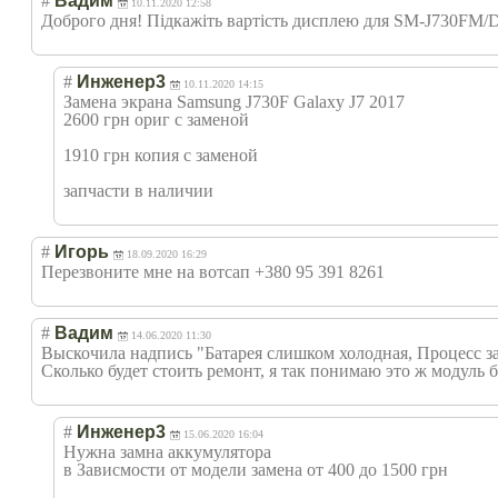
#
Вадим
10.11.2020 12:58
Доброго дня! Підкажіть вартість дисплею для SM-J730FM/DS,
#
Инженер3
10.11.2020 14:15
Замена экрана Samsung J730F Galaxy J7 2017
2600 грн ориг с заменой
1910 грн копия с заменой
запчасти в наличии
#
Игорь
18.09.2020 16:29
Перезвоните мне на вотсап +380 95 391 8261
#
Вадим
14.06.2020 11:30
Выскочила надпись "Батарея слишком холодная, Процесс за
Сколько будет стоить ремонт, я так понимаю это ж модуль 
#
Инженер3
15.06.2020 16:04
Нужна замна аккумулятора
в Зависмости от модели замена от 400 до 1500 грн