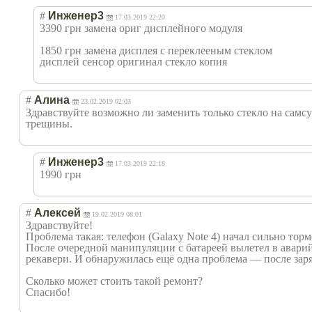
#
Инженер3
17.03.2019 22:20
3390 грн замена ориг дисплейного модуля
1850 грн замена дисплея с переклееным стеклом
дисплей сенсор оригинал стекло копия
#
Алина
23.02.2019 02:03
Здравствуйте возможно ли заменить только стекло на самсу
трещины.
#
Инженер3
17.03.2019 22:18
1990 грн
#
Алексей
19.02.2019 08:01
Здравствуйте!
Проблема такая: телефон (Galaxy Note 4) начал сильно торм
После очередной манипуляции с батареей вылетел в авари
рекавери. И обнаружилась ещё одна проблема — после зар
Сколько может стоить такой ремонт?
Спасибо!