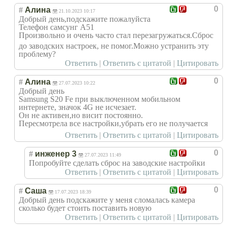
0
#
Алина
21.10.2023 10:17
Добрый день,подскажите пожалуйста
Телефон самсунг А51
Произвольно и очень часто стал перезагружаться
.Сброс
до заводских настроек, не помог.Можно устранить эту
проблему?
Ответить
|
Ответить с цитатой
|
Цитировать
0
#
Алина
27.07.2023 10:22
Добрый день
Samsung S20 Fe при выключенном мобильном
интернете, значок 4G не исчезает.
Он не активен,но висит постоянно.
Пересмотрела все настройки,убрат
ь его не получается
Ответить
|
Ответить с цитатой
|
Цитировать
0
#
инженер 3
27.07.2023 11:49
Попробуйте сделать сброс на заводские настройки
Ответить
|
Ответить с цитатой
|
Цитировать
0
#
Саша
17.07.2023 18:39
Добрый день подскажите у меня сломалась камера
сколько будет стоить поставить новую
Ответить
|
Ответить с цитатой
|
Цитировать