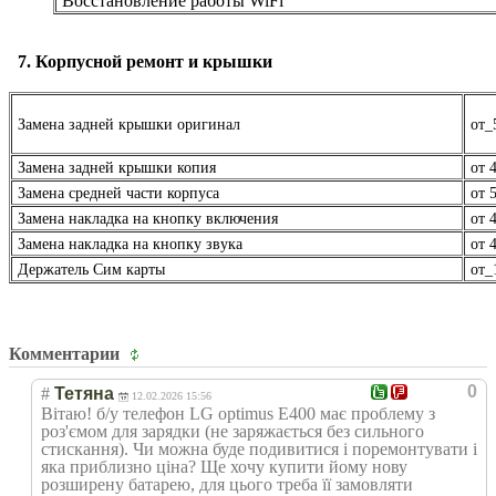
Восстановление работы WiFi
7. Корпусной ремонт и крышки
Замена задней крышки оригинал
от_
Замена задней крышки копия
от 4
Замена средней части корпуса
от 5
Замена накладка на кнопку включения
от 4
Замена накладка на кнопку звука
от 4
Держатель Сим карты
от
_
Комментарии
0
#
Тетяна
12.02.2026 15:56
Вітаю! б/у телефон LG optimus E400 має проблему з
роз'ємом для зарядки (не заряжається без сильного
стискання). Чи можна буде подивитися і поремонтувати і
яка приблизно ціна? Ще хочу купити йому нову
розширену батарею, для цього треба її замовляти