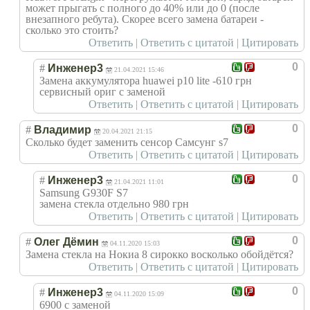
может прыгать с полного до 40% или до 0 (после
внезапного ребута). Скорее всего замена батареи -
сколько это стоить?
Ответить
|
Ответить с цитатой
|
Цитировать
0
#
Инженер3
21.04.2021 15:46
Замена аккумулятора huawei p10 lite -610 грн
сервисный ориг с заменой
Ответить
|
Ответить с цитатой
|
Цитировать
0
#
Владимир
20.04.2021 21:15
Сколько будет заменить сенсор Самсунг s7
Ответить
|
Ответить с цитатой
|
Цитировать
0
#
Инженер3
21.04.2021 11:01
Samsung G930F S7
замена стекла отдельно 980 грн
Ответить
|
Ответить с цитатой
|
Цитировать
0
#
Олег Дёмин
04.11.2020 15:03
Замена стекла на Нокиа 8 сирокко восколько обойдётся?
Ответить
|
Ответить с цитатой
|
Цитировать
0
#
Инженер3
04.11.2020 15:09
6900 c заменой