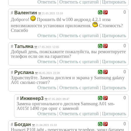
Ответить
|
Ответить с цитатой
|
Цитировать
0
#
Валентин
21.05.2021 13:10
Доброго!
Прошить thl w100 андроид 4.2.1 изза
невозможности установки приложения.
Стоимость?
Спасибо
Ответить
|
Ответить с цитатой
|
Цитировать
0
#
Татьяна
17.05.2021 12:05
Добрый день, пожскажите пожалуйста, вы ремонтируете
телефон если он на гарантии?
Ответить
|
Ответить с цитатой
|
Цитировать
0
#
Руслана
06.05.2021 23:59
Здравствуйте. Замена дисплея и экрана у Samsung galaxy
A01 сколько стоит?
Ответить
|
Ответить с цитатой
|
Цитировать
0
#
Инженер3
07.05.2021 09:47
Замена оригинального дисплея Samsung A01 sm-
A015f 1490 грн ориг с заменой
Ответить
|
Ответить с цитатой
|
Цитировать
0
#
Богдан
21.04.2021 15:33
Huawei P10Light - перегружается телефон, заряд батареи