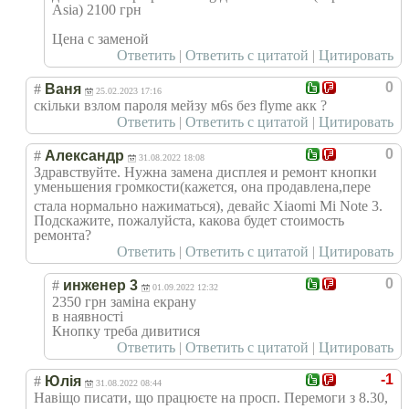
Asia) 2100 грн
Цена с заменой
Ответить
|
Ответить с цитатой
|
Цитировать
0
#
Ваня
25.02.2023 17:16
скільки взлом пароля мейзу м6s без flyme акк ?
Ответить
|
Ответить с цитатой
|
Цитировать
0
#
Александр
31.08.2022 18:08
Здравствуйте. Нужна замена дисплея и ремонт кнопки
уменьшения громкости(кажет
ся, она продавлена,пере
стала нормально нажиматься), девайс Xiaomi Mi Note 3.
Подскажите, пожалуйста, какова будет стоимость
ремонта?
Ответить
|
Ответить с цитатой
|
Цитировать
0
#
инженер 3
01.09.2022 12:32
2350 грн заміна екрану
в наявності
Кнопку треба дивитися
Ответить
|
Ответить с цитатой
|
Цитировать
-1
#
Юлія
31.08.2022 08:44
Навіщо писати, що працюєте на просп. Перемоги з 8.30,