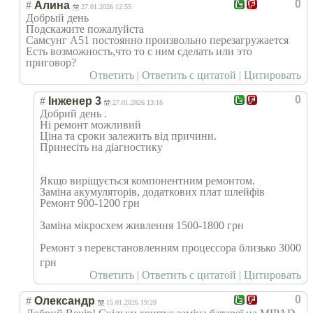
0
#
Алина
27.01.2026 12:55
Добрый день
Подскажите пожалуйста
Самсунг А51 постоянно произвольно перезагружается
Есть возможность,что то с ним сделать или это
приговор?
Ответить
|
Ответить с цитатой
|
Цитировать
0
#
Інженер 3
27.01.2026 13:16
Добрий день .
Ні ремонт можливий
Ціна та сроки залежить від причини.
Принесіть на діагностику
Якщо виріщується компонентним ремонтом.
Заміна акумуляторів, додаткових плат шлейфів
Ремонт 900-1200 грн
Заміна мікросхем живлення 1500-1800 грн
Ремонт з перевстановленн
ям процессора близько 3000
грн
Ответить
|
Ответить с цитатой
|
Цитировать
0
#
Олександр
15.01.2026 19:20