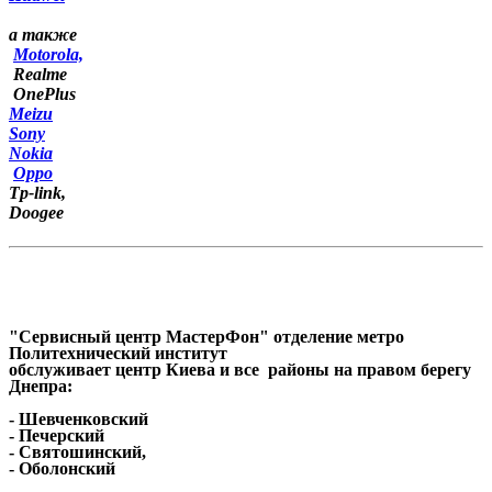
а также
Motorola,
Realme
OnePlus
Meizu
Sony
Nokia
Oppo
Tp-link,
Doogee
"Сервисный центр МастерФон" отделение метро
Политехнический институт
обслуживает центр Киева и все районы на правом берегу
Днепра:
- Шевченковский
- Печерский
- Святошинский,
- Оболонский