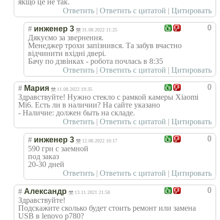
якщо це не так.
Ответить
|
Ответить с цитатой
|
Цитировать
0
#
инженер 3
31.08.2022 11:25
Дякуємо за звернення.
Менеджер трохи запізнився. Та забув вчастно
відчинити вхідні двері.
Бачу по дзвінках - робота почлась в 8:35
Ответить
|
Ответить с цитатой
|
Цитировать
0
#
Мария
11.08.2022 19:35
Здравствуйте! Нужно стекло с рамкой камеры Xiaomi
Mi6. Есть ли в наличии? На сайте указано
- Наличие: должен быть на складе.
Ответить
|
Ответить с цитатой
|
Цитировать
0
#
инженер 3
12.08.2022 10:17
590 грн с заемной
под заказ
20-30 дней
Ответить
|
Ответить с цитатой
|
Цитировать
0
#
Александр
13.11.2021 21:58
Здравствуйте!
Подскажите сколько будет стоить ремонт или замена
USB в lenovo p780?