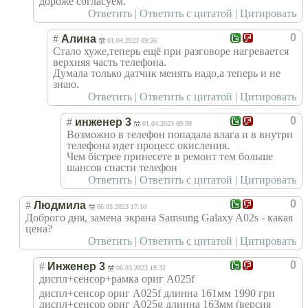
дороже согласуем.
Ответить
|
Ответить с цитатой
|
Цитировать
0
#
Алина
01.04.2023 09:36
Стало хуже,теперь ещё при разговоре нагревается
верхняя часть телефона.
Думала только датчик менять надо,а теперь и не
знаю.
Ответить
|
Ответить с цитатой
|
Цитировать
0
#
инженер 3
01.04.2023 09:59
Возможно в телефон попадала влага и в внутри
телефона идет процесс окисления.
Чем бістрее принесете в ремонт тем больше
шансов спасти телефон
Ответить
|
Ответить с цитатой
|
Цитировать
0
#
Людмила
06.03.2023 17:10
Доброго дня, замена экрана Samsung Galaxy A02s - какая
цена?
Ответить
|
Ответить с цитатой
|
Цитировать
0
#
Инженер 3
06.03.2023 18:32
диспл+сенсор+ра
мка ориг A025f
диспл+сенсор ориг A025f длинна 161мм 1990 грн
диспл+сенсор ориг A025g длинна 163мм (версия