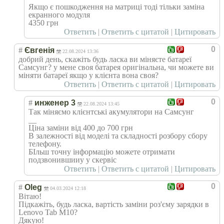
Якщо є пошкодження на матриці тоді тільки заміна
екранного модуля
4350 грн
Ответить
|
Ответить с цитатой
|
Цитировать
0
#
Євгенія
22.08.2024 13:36
добрий день, скажіть будь ласка ви міняєте батареї
Самсунг? у мене своя батарея оригінальна, чи можете ви
міняти батареї якщо у клієнта вона своя?
Ответить
|
Ответить с цитатой
|
Цитировать
0
#
инженер 3
22.08.2024 13:45
Так міняємо клієнтські акумулятори на Самсунг
__
Ціна заміни від 400 до 700 грн
В залежності від моделі та складності розбору сбору
телефону.
БІльш точну інформацію можете отримати
подзвонившииу у скервіс
Ответить
|
Ответить с цитатой
|
Цитировать
0
#
Oleg
04.03.2024 12:18
Вітаю!
Підкажіть, будь ласка, вартість заміни роз'єму зарядки в
Lenovo Tab M10?
Дякую!