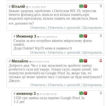
0
#
Віталій
11.12.2024 18:02
бажаю здоровя, проблеми з Окітелом ВП 19, перестав
бачити флешку,десь зникла вся вільна память,при
видалені приложуш, вільна память не зявляється.Змож
ете допомогти?
Ответить
|
Ответить с цитатой
|
Цитировать
0
#
Инженер 3
12.12.2024 09:14
Скоріш за все потрібно міняти мікросхему флеш
памяті.
Длдя Oukitel Wp19 нема в наявності
Ответить
|
Ответить с цитатой
|
Цитировать
-1
#
Михайло
04.10.2024 19:56
Доброго дня. Чи є у вас можливість зробити заміну
розбитого скла (не екран, тільки скло, екран цілий, тач
повністю робочий) на Google Pixel 3a, якщо так, то
скільки це може заняти часу і скільки це буде коштувати?
Дякую.
Ответить
|
Ответить с цитатой
|
Цитировать
0
#
инженер 3
05.10.2024 10:36
1350 грн заміна скла окремо Google Pixel 3a
1-2 дні