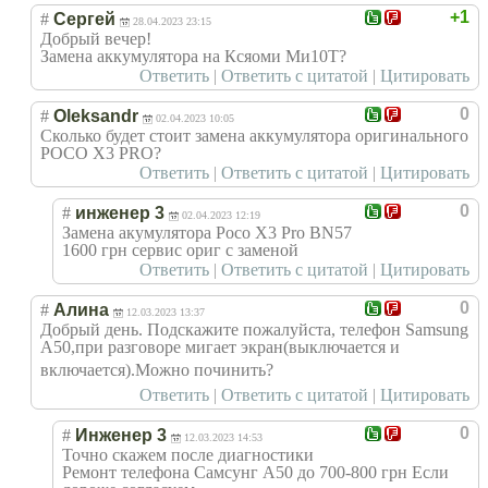
+1
#
Сергей
28.04.2023 23:15
Добрый вечер!
Замена аккумулятора на Ксяоми Ми10Т?
Ответить
|
Ответить с цитатой
|
Цитировать
0
#
Oleksandr
02.04.2023 10:05
Сколько будет стоит замена аккумулятора оригинального
POCO X3 PRO?
Ответить
|
Ответить с цитатой
|
Цитировать
0
#
инженер 3
02.04.2023 12:19
Замена акумулятора Poco X3 Pro BN57
1600 грн сервис ориг с заменой
Ответить
|
Ответить с цитатой
|
Цитировать
0
#
Алина
12.03.2023 13:37
Добрый день. Подскажите пожалуйста, телефон Samsung
A50,при разговоре мигает экран(выключает
ся и
включается).Мож
но починить?
Ответить
|
Ответить с цитатой
|
Цитировать
0
#
Инженер 3
12.03.2023 14:53
Точно скажем после диагностики
Ремонт телефона Самсунг А50 до 700-800 грн Если