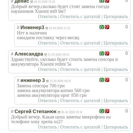
0
#
Денис
18.10.2020 21:21
Добрый вечер,сколько будет стоят замена гнезда
наушников Xiaomi mi9 lite?
Ответить
|
Ответить с цитатой
|
Цитировать
0
#
Инженер3
19.10.2020 11:21
Нет в наличии
ожидаем поставку через месяц
Ответить
|
Ответить с цитатой
|
Цитировать
0
#
Александра
15.10.2020 18:15
Здравствуйте, сколько будет стоить замена сенсора и
аккумулятора Xiaomi redmi 5a
Ответить
|
Ответить с цитатой
|
Цитировать
0
#
инженер 3
15.10.2020 18:31
Замена сенсора 700 грн
замена аккумулятора копии 560 грн
замена аккумулятора ориг 850 грн
Ответить
|
Ответить с цитатой
|
Цитировать
0
#
Сергей Степанюк
05.10.2020 19:31
Добрый вечер. Какая цена замены микрофона на
телефоне sony xperia xz2?
Ответить
|
Ответить с цитатой
|
Цитировать