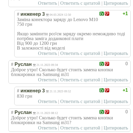
Ответить
|
Ответить с цитатой
|
Цитировать
+1
#
инженер 3
04.03.2024 12:50
Заміна конектора заряду до Lenovo M10
750 грн
Якщо замінити роз'єм заряду окремо немождиво тоді
потрбна заміга додаикової плати
Від 900 до 1200 грн
В залежності від моделі
Ответить
|
Ответить с цитатой
|
Цитировать
0
#
Руслан
21.11.2023 09:34
Доброе утро! Сколько будет стоить замена кнопки
блокировки на Samsung m31
Ответить
|
Ответить с цитатой
|
Цитировать
+1
#
инженер 3
21.11.2023 09:52
830 грн
Ответить
|
Ответить с цитатой
|
Цитировать
0
#
Руслан
21.11.2023 08:12
Доброе утро! Сколько будет стоить замена кнопки
блокировки на Samsung m31?
Ответить
|
Ответить с цитатой
|
Цитировать