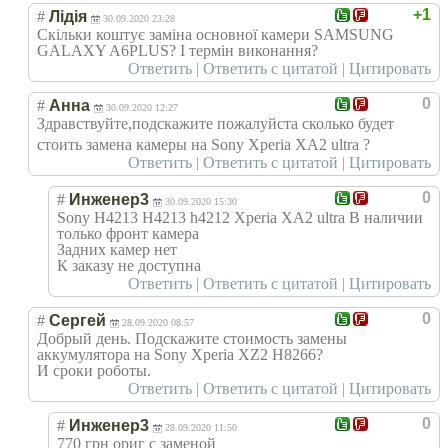
+1
#
Лідія
30.09.2020 23:28
Скільки коштує заміна основної камери SAMSUNG
GALAXY A6PLUS? І термін виконання?
Ответить
|
Ответить с цитатой
|
Цитировать
0
#
Анна
30.09.2020 12:27
Здравствуйте,по
дскажите пожалуйста сколько будет
стоить замена камеры на Sony Xperia XA2 ultra ?
Ответить
|
Ответить с цитатой
|
Цитировать
0
#
Инженер3
30.09.2020 15:30
Sony H4213 H4213 h4212 Xperia XA2 ultra В наличии
только фронт камера
Задних камер нет
К заказу не доступна
Ответить
|
Ответить с цитатой
|
Цитировать
0
#
Сергей
28.09.2020 08:57
Добрый день. Подскажите стоимость замены
аккумулятора на Sony Xperia XZ2 H8266?
И сроки роботы.
Ответить
|
Ответить с цитатой
|
Цитировать
0
#
Инженер3
28.09.2020 11:50
770 грн ориг с заменой