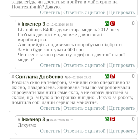
заздалегідь, чи достатньо прийти в майстерню на
Політехнічній? Дякую.
Ответить
|
Ответить с цитатой
|
Цитировать
0
#
Інженер 3
12.02.2026 16:58
LG optimus E400 - дуже стара модель 2012 року
Роз'ємів для цієї моделі вже давно зняті з
виробництва.
Але прийдіть подивимось попробуємо підібрати
Заміна буде коштувати 600 грн
Чи є сенс такого ремонту тедефона для таої старої
моделі?
Ответить
|
Ответить с цитатой
|
Цитировать
0
#
Світлана Довбенко
04.02.2026 09:42
Розбила скло на телефоні, замінили скло оперативно та
якісно, я задоволена. Здивована тим що запропонували
спробувати замінити саме скло, а не одразу дисплей зі
склом, що їм було б по грошах вигідно. Дякую за роботу,
помітила собі даний сервіс на майбутнє.
Ответить
|
Ответить с цитатой
|
Цитировать
0
#
Інженер 3
04.02.2026 10:07
Дякуємо
Ответить
|
Ответить с цитатой
|
Цитировать