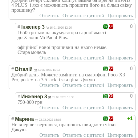
Добрий Вечір! Скільки коштує заміна батареї на MIPAD
4 PLUS, і яко є можливість прошити його на більш свіжу
прошивку?
Ответить
|
Ответить с цитатой
|
Цитировать
0
#
Інженер 3
16.01.2026 12:26
1650 грн заміна акумулятора гарної якості
до Xiaomi Mi Pad 4 Plus.
офіційної нової прошивки на нього немає.
Стара модель
Ответить
|
Ответить с цитатой
|
Цитировать
0
#
Віталій
23.06.2025 15:03
Добрий день. Можете замінити на смартфоні Poco X3
Pro, роз'єм на 3.5 jack. і яка ціна. Дякую.
Ответить
|
Ответить с цитатой
|
Цитировать
0
#
Инженер 3
25.06.2025 10:30
750-800 грн
Ответить
|
Ответить с цитатой
|
Цитировать
+1
#
Марина
23.02.2025 18:19
Не вперше звертаюся, працюють швидко та чітко.
Дякую.
Ответить
|
Ответить с цитатой
|
Цитировать