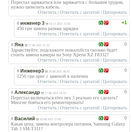
Перестал заряжаться или заряжается с большим трудом,
нужно шевелить кабель.
Ответить
|
Ответить с цитатой
|
Цитировать
+1
#
инженер 3
14.11.2021 11:05
450 грн замена разъма зарядки
Ответить
|
Ответить с цитатой
|
Цитировать
0
#
Яна
27.08.2021 21:32
Здравствуйте, подскажите пожалуйста сколько будет
стоить замена камеры на Sony Xperia XZ F8332?
Ответить
|
Ответить с цитатой
|
Цитировать
0
#
Инженер3
28.08.2021 08:47
1250 грн ориг с заменой в наличии
Ответить
|
Ответить с цитатой
|
Цитировать
0
#
Александр
17.08.2021 18:19
Перестал включаться vivo nex 3 реально его сделать?
Многие бояться его ремонтировать!
Ответить
|
Ответить с цитатой
|
Цитировать
0
#
Василий
10.06.2021 17:03
Какая цена, замена контролера питания, Samsung Galaxy
Tab 3 SM-T311?