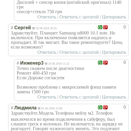
Дисплей + сенсор копия (китайский оригинал) 1140
грн
сенсор+стекло 750 грн
Ответить
|
Ответить с цитатой
|
Цитировать
0
#
Сергей
28.08.2018 20:35
Здравствуйте. Планшет Samsung n8000 10.1 note. Не
включился. При включении появляется надпись и
пропадает. И так мигает. Вы такое ремонтируете? Цена,
если возможно?
Ответить
|
Ответить с цитатой
|
Цитировать
0
#
Инженер3
29.08.2018 11:22
Точно скажем после диагностики
Ремонт 400-450 грн
Если Дороже согласуем
Возможно проблема с микросхемой флеш памяти
замена 1500 грн
Ответить
|
Ответить с цитатой
|
Цитировать
0
#
Людмила
01.06.2018 22:06
Здравствуйте.Мо
дель Телефона мейзу м2. Телефон
выключился во время подключения к сабуферу, был
слышен треск в колонках. Не включается, на зарядку не
реагирует. Говорят нужноплату менять. Это подлежит