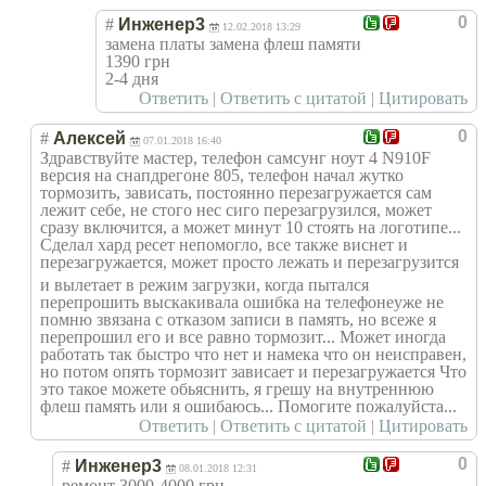
0
#
Инженер3
12.02.2018 13:29
замена платы замена флеш памяти
1390 грн
2-4 дня
Ответить
|
Ответить с цитатой
|
Цитировать
0
#
Алексей
07.01.2018 16:40
Здравствуйте мастер, телефон самсунг ноут 4 N910F
версия на снапдрегоне 805, телефон начал жутко
тормозить, зависать, постоянно перезагружается сам
лежит себе, не стого нес сиго перезагрузился, может
сразу включится, а может минут 10 стоять на логотипе...
Сделал хард ресет непомогло, все также виснет и
перезагружается
, может просто лежать и перезагрузится
и вылетает в режим загрузки, когда пытался
перепрошить выскакивала ошибка на телефонеуже не
помню звязана с отказом записи в память, но всеже я
перепрошил его и все равно тормозит... Может иногда
работать так быстро что нет и намека что он неисправен,
но потом опять тормозит зависает и перезагружается Что
это такое можете обьяснить, я грешу на внутреннюю
флеш память или я ошибаюсь... Помогите пожалуйста...
Ответить
|
Ответить с цитатой
|
Цитировать
0
#
Инженер3
08.01.2018 12:31
ремонт 3000-4000 грн