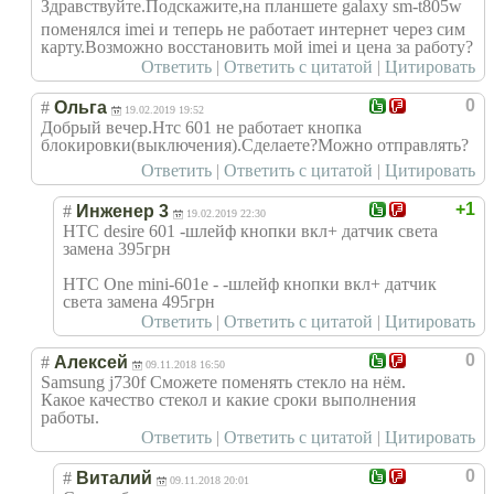
Здравствуйте.По
дскажите,на планшете galaxy sm-t805w
поменялся imei и теперь не работает интернет через сим
карту.Возможно восстановить мой imei и цена за работу?
Ответить
|
Ответить с цитатой
|
Цитировать
0
#
Ольга
19.02.2019 19:52
Добрый вечер.Нтс 601 не работает кнопка
блокировки(выкл
ючения).Сделает
е?Можно отправлять?
Ответить
|
Ответить с цитатой
|
Цитировать
+1
#
Инженер 3
19.02.2019 22:30
HTC desire 601 -шлейф кнопки вкл+ датчик света
замена 395грн
HTC One mini-601e - -шлейф кнопки вкл+ датчик
света замена 495грн
Ответить
|
Ответить с цитатой
|
Цитировать
0
#
Алексей
09.11.2018 16:50
Samsung j730f Сможете поменять стекло на нём.
Какое качество стекол и какие сроки выполнения
работы.
Ответить
|
Ответить с цитатой
|
Цитировать
0
#
Виталий
09.11.2018 20:01