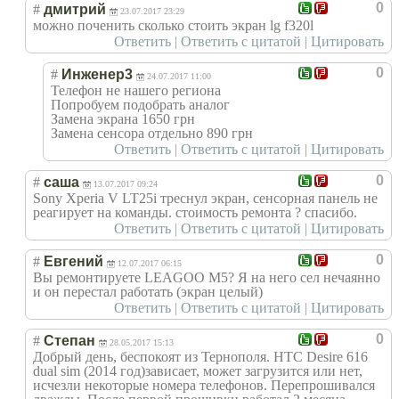
0
#
дмитрий
23.07.2017 23:29
можно поченить сколько стоить экран lg f320l
Ответить
|
Ответить с цитатой
|
Цитировать
0
#
Инженер3
24.07.2017 11:00
Телефон не нашего региона
Попробуем подобрать аналог
Замена экрана 1650 грн
Замена сенсора отдельно 890 грн
Ответить
|
Ответить с цитатой
|
Цитировать
0
#
саша
13.07.2017 09:24
Sony Xperia V LT25i треснул экран, сенсорная панель не
реагирует на команды. стоимость ремонта ? спасибо.
Ответить
|
Ответить с цитатой
|
Цитировать
0
#
Евгений
12.07.2017 06:15
Вы ремонтируете LEAGOO M5? Я на него сел нечаянно
и он перестал работать (экран целый)
Ответить
|
Ответить с цитатой
|
Цитировать
0
#
Степан
28.05.2017 15:13
Добрый день, беспокоят из Тернополя. HTC Desire 616
dual sim (2014 год)зависает, может загрузится или нет,
исчезли некоторые номера телефонов. Перепрошивался