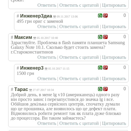
Ответить
|
Ответить с цитатой
|
Цитировать
0
#
Инженер3диа
09.11.2017 13:06
495 грн ориг с заменой
Ответить
|
Ответить с цитатой
|
Цитировать
0
#
Максим
05.10.2017 10:40
Здраствуйте. Проблема в flash памяти планшета Samsung
Galaxy Note 10.1. Сколько будет стоить замена?
г.Староконстантинов
Ответить
|
Ответить с цитатой
|
Цитировать
0
#
Инженер3
05.10.2017 11:15
1500 грн
Ответить
|
Ответить с цитатой
|
Цитировать
0
#
Тарас
27.07.2017 10:34
Добрий день, в мене lg v10 (американець) одного разу
він просто завис і перезапустився до значка lg і все.
Обійшов декілька сервісних центрів, спочатку думали
що це прошивка, але виявилось що це дефект плати.
Відмовились робити ремонт так як плата дуже близько
до процессора. Ви таким займаєтесь?
Ответить
|
Ответить с цитатой
|
Цитировать