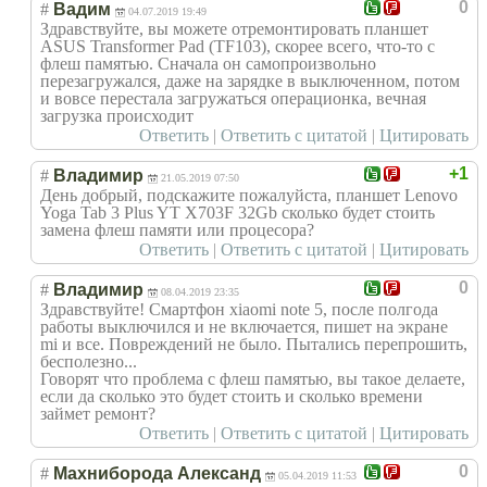
0
#
Вадим
04.07.2019 19:49
Здравствуйте, вы можете отремонтировать планшет
ASUS Transformer Pad (TF103), скорее всего, что-то с
флеш памятью. Сначала он самопроизвольно
перезагружался, даже на зарядке в выключенном, потом
и вовсе перестала загружаться операционка, вечная
загрузка происходит
Ответить
|
Ответить с цитатой
|
Цитировать
+1
#
Владимир
21.05.2019 07:50
День добрый, подскажите пожалуйста, планшет Lenovo
Yoga Tab 3 Plus YT X703F 32Gb сколько будет стоить
замена флеш памяти или процесора?
Ответить
|
Ответить с цитатой
|
Цитировать
0
#
Владимир
08.04.2019 23:35
Здравствуйте! Смартфон xiaomi note 5, после полгода
работы выключился и не включается, пишет на экране
mi и все. Повреждений не было. Пытались перепрошить,
бесполезно...
Говорят что проблема с флеш памятью, вы такое делаете,
если да сколько это будет стоить и сколько времени
займет ремонт?
Ответить
|
Ответить с цитатой
|
Цитировать
0
#
Махниборода Александ
05.04.2019 11:53