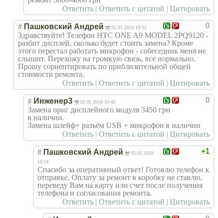
Ответить
|
Ответить с цитатой
|
Цитировать
0
#
Пашковский Андрей
02.01.2018 10:33
Здравствуйте! Телефон HTC ONE A9 MODEL 2PQ9120 -
разбит дисплей, сколько будет стоить замена? Кроме
этого перестал работать микрофон - собеседник меня не
слышит. Перехожу на громкую связь, все нормально.
Прошу сориентировать по приблизительной общей
стоимости ремонта.
Ответить
|
Ответить с цитатой
|
Цитировать
0
#
Инженер3
02.01.2018 10:43
Замена ориг дисплейного модуля 3450 грн
в наличии.
Замена шлейф+ разъём USB + микрофон в наличии
Ответить
|
Ответить с цитатой
|
Цитировать
+1
#
Пашковский Андрей
02.01.2018
10:54
Спасибо за оперативный ответ! Готовлю телефон к
отправке. Оплату за ремонт в коробку не ставлю,
переведу Вам на карту или счет после получения
телефона и согласования ремонта.
Ответить
|
Ответить с цитатой
|
Цитировать