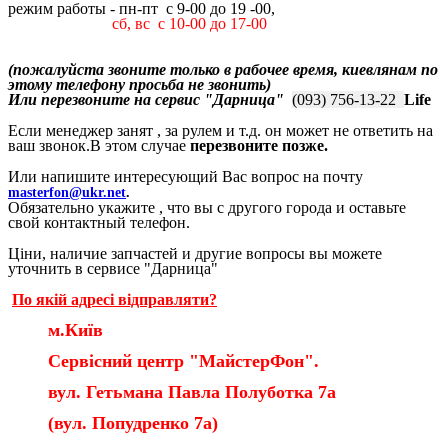
режим работы - пн-пт с 9-00 до 19 -00,
сб,
вс c 10-00 до 17-00
(пожалуйста звоните только в рабочее время, киевлянам по
этому телефону просьба не звонить)
Или перезвоните на сервис "Дарница"
(093) 756-13-22
Life
Если менеджер занят , за рулем и т.д. он может не ответить на
ваш звонок.В этом случае
перезвоните позже.
Или напишите интересующий Вас вопрос на почту
masterfon@ukr.net
.
Обязательно укажите , что вы с другого города и оставьте
свой контактный телефон.
Ціни, наличие запчастей и другие вопросы вы можете
уточнить в сервисе "Дарница"
По якій адресі відправляти?
м.Київ
Сервісний центр "МайстерФон".
вул. Гетьмана Павла Полуботка 7а
(вул. Попудренко 7а)