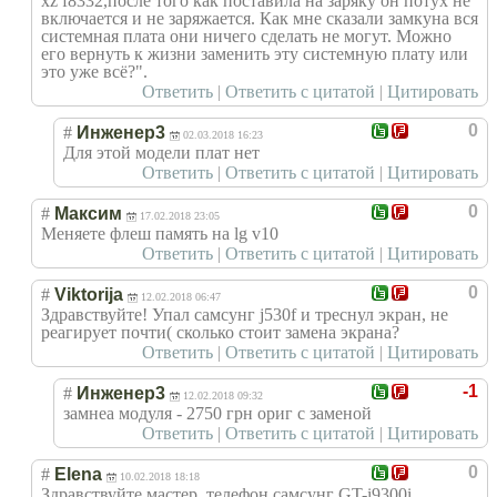
xz f8332,после того как поставила на заряку он потух не
включается и не заряжается. Как мне сказали замкуна вся
системная плата они ничего сделать не могут. Можно
его вернуть к жизни заменить эту системную плату или
это уже всё?".
Ответить
|
Ответить с цитатой
|
Цитировать
0
#
Инженер3
02.03.2018 16:23
Для этой модели плат нет
Ответить
|
Ответить с цитатой
|
Цитировать
0
#
Максим
17.02.2018 23:05
Меняете флеш память на lg v10
Ответить
|
Ответить с цитатой
|
Цитировать
0
#
Viktorija
12.02.2018 06:47
Здравствуйте! Упал самсунг j530f и треснул экран, не
реагирует почти( сколько стоит замена экрана?
Ответить
|
Ответить с цитатой
|
Цитировать
-1
#
Инженер3
12.02.2018 09:32
замнеа модуля - 2750 грн ориг с заменой
Ответить
|
Ответить с цитатой
|
Цитировать
0
#
Elena
10.02.2018 18:18
Здравствуйте мастер, телефон самсунг GT-i9300i.