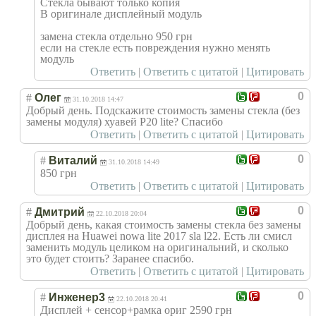
Стекла бывают только копия
В оригинале дисплейный модуль
замена стекла отдельно 950 грн
если на стекле есть повреждения нужно менять
модуль
Ответить
|
Ответить с цитатой
|
Цитировать
0
#
Олег
31.10.2018 14:47
Добрый день. Подскажите стоимость замены стекла (без
замены модуля) хуавей P20 lite? Спасибо
Ответить
|
Ответить с цитатой
|
Цитировать
0
#
Виталий
31.10.2018 14:49
850 грн
Ответить
|
Ответить с цитатой
|
Цитировать
0
#
Дмитрий
22.10.2018 20:04
Добрый день, какая стоимость замены стекла без замены
дисплея на Huawei nowa lite 2017 sla l22. Есть ли смисл
заменить модуль целиком на оригинальний, и сколько
это будет стоить? Заранее спасибо.
Ответить
|
Ответить с цитатой
|
Цитировать
0
#
Инженер3
22.10.2018 20:41
Дисплей + сенсор+рамка ориг 2590 грн