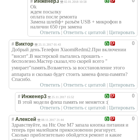
0
#
Инженер3
02.01.2018 10:58
Ok
ждем посылку
оплата после ремонта
Замена шлейф+ разъём USB + микрофон в
наличии 650 грн замена
Ответить
|
Ответить с цитатой
|
Цитировать
0
#
Виктор
25.11.2017 01:43
Добрый день.Телефон XiaomiRedmi2.Пр
и включении
"висит".В мастерской пытались прошить -
бесполезно.Маст
ер сказал,что скорей всего "
умирает"память.
Возьметесь за восстановление этого
аппарата и сколько будет стоить замена флеш-памяти?
Спасибо.
Ответить
|
Ответить с цитатой
|
Цитировать
0
#
Инженер3
25.11.2017 15:52
В этой модели флеш память не меняется :(
Ответить
|
Ответить с цитатой
|
Цитировать
0
#
Алексей
08.11.2017 21:44
Здравствуйте, на Htc One M7 запала кнопка питания и
теперь при малейшем прикосновении реагирует.
Сколько приблезительно обойдется ремонт и какие
сроки?