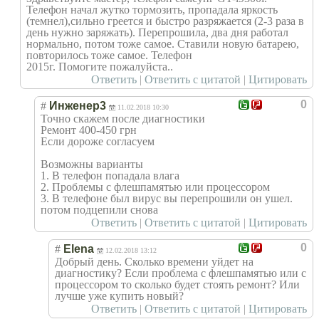
Телефон начал жутко тормозить, пропадала яркость
(темнел),сильно греется и быстро разряжается (2-3 раза в
день нужно заряжать). Перепрошила, два дня работал
нормально, потом тоже самое. Ставили новую батарею,
повторилось тоже самое. Телефон
2015г. Помогите пожалуйста..
Ответить
|
Ответить с цитатой
|
Цитировать
0
#
Инженер3
11.02.2018 10:30
Точно скажем после диагностики
Ремонт 400-450 грн
Если дороже согласуем
Возможны варианты
1. В телефон попадала влага
2. Проблемы с флешпамятью или процессором
3. В телефоне был вирус вы перепрошили он ушел.
потом подцепили снова
Ответить
|
Ответить с цитатой
|
Цитировать
0
#
Elena
12.02.2018 13:12
Добрый день. Сколько времени уйдет на
диагностику? Если проблема с флешпамятью или с
процессором то сколько будет стоять ремонт? Или
лучше уже купить новый?
Ответить
|
Ответить с цитатой
|
Цитировать