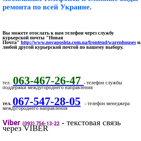
ремонта по всей Украине.
Вы можете отослать к нам телефон через службу
курьерской почты "Новая
Почта"
http://www.novaposhta.com.ua/frontend/warenhouses
и
любой другой курьерской почтой по вашему выбору.
063-467-26-47
тел.
- телефон службы
поддержки междугороднего направления
067-547-28-05
тел.
- телефон менеджера
междугороднего направления
- текстовая связь
Viber
(093) 756-13-22
через VIBER