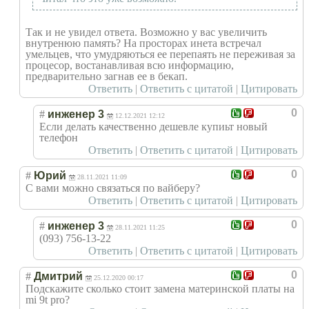
Так и не увидел ответа. Возможно у вас увеличить
внутренюю память? На просторах инета встречал
умельцев, что умудряються ее перепаять не переживая за
процесор, востанавливая всю информацию,
предварительно загнав ее в бекап.
Ответить
|
Ответить с цитатой
|
Цитировать
0
#
инженер 3
12.12.2021 12:12
Если делать качественно дешевле купиьт новый
телефон
Ответить
|
Ответить с цитатой
|
Цитировать
0
#
Юрий
28.11.2021 11:09
С вами можно связаться по вайберу?
Ответить
|
Ответить с цитатой
|
Цитировать
0
#
инженер 3
28.11.2021 11:25
(093) 756-13-22
Ответить
|
Ответить с цитатой
|
Цитировать
0
#
Дмитрий
25.12.2020 00:17
Подскажите сколько стоит замена материнской платы на
mi 9t pro?