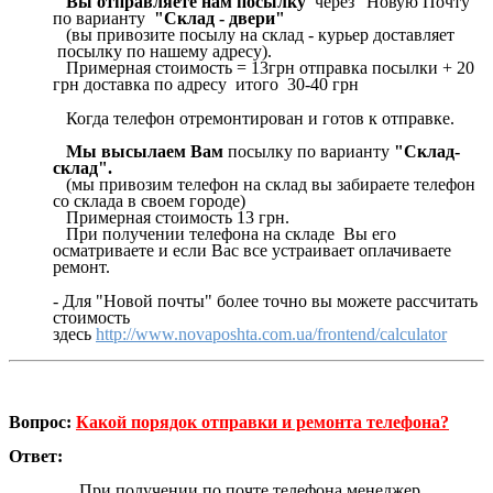
Вы отправляете нам посылку
через "Новую Почту"
по варианту
"Склад - двери"
(вы привозите посылу на склад - курьер доставляет
посылку по нашему адресу).
Примерная стоимость = 13грн отправка посылки + 20
грн доставка по адресу итого 30-40 грн
Когда телефон отремонтирован и готов к отправке.
Мы высылаем Вам
посылку по варианту
"Склад-
склад".
(мы привозим телефон на склад вы забираете телефон
со склада в своем городе)
Примерная стоимость 13 грн.
При получении телефона на складе Вы его
осматриваете и если Вас все устраивает оплачиваете
ремонт.
- Для "Новой почты" более точно вы можете рассчитать
стоимость
здесь
http://www.novaposhta.com.ua/frontend/calculator
Вопрос:
Какой порядок отправки и ремонта телефона?
Ответ:
При получении по почте телефона менеджер