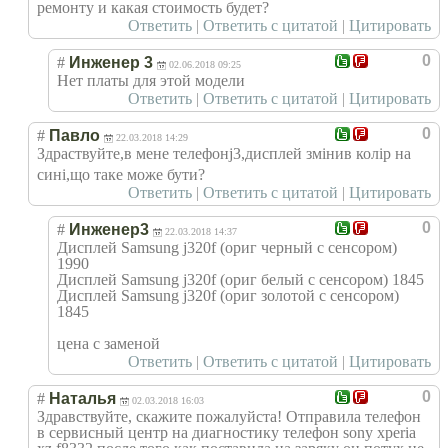
ремонту и какая стоимость будет?
Ответить
|
Ответить с цитатой
|
Цитировать
0
#
Инженер 3
02.06.2018 09:25
Нет платы для этой модели
Ответить
|
Ответить с цитатой
|
Цитировать
0
#
Павло
22.03.2018 14:29
Здраствуйте,в мене телефонj3,диспл
ей змінив колір на
сині,що таке може бути?
Ответить
|
Ответить с цитатой
|
Цитировать
0
#
Инженер3
22.03.2018 14:37
Дисплей Samsung j320f (ориг черный с сенсором)
1990
Дисплей Samsung j320f (ориг белый с сенсором) 1845
Дисплей Samsung j320f (ориг золотой с сенсором)
1845
цена с заменой
Ответить
|
Ответить с цитатой
|
Цитировать
0
#
Наталья
02.03.2018 16:03
Здравствуйте, скажите пожалуйста! Отправила телефон
в сервисный центр на диагностику телефон sony xperia