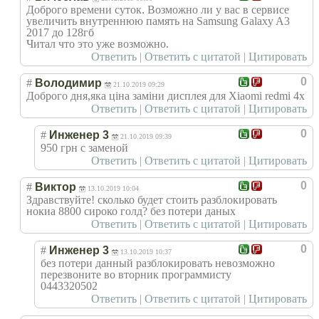
Доброго времени суток. Возможно ли у вас в сервисе
увеличить внутреннюю память на Samsung Galaxy A3
2017 до 128гб
Читал что это уже возможно.
Ответить
|
Ответить с цитатой
|
Цитировать
0
#
Володимир
21.10.2019 09:29
Доброго дня,яка ціна заміни дисплея для Xiaomi redmi 4x
Ответить
|
Ответить с цитатой
|
Цитировать
0
#
Инженер 3
21.10.2019 09:39
950 грн с заменой
Ответить
|
Ответить с цитатой
|
Цитировать
0
#
Виктор
13.10.2019 10:04
Здравствуйте! сколько будет стоить разблокировать
нокиа 8800 сироко голд? без потери даных
Ответить
|
Ответить с цитатой
|
Цитировать
0
#
Инженер 3
13.10.2019 10:37
без потери данный разблокировать невозможно
перезвоните во вторник программисту
0443320502
Ответить
|
Ответить с цитатой
|
Цитировать