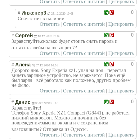
Ответить
|
Ответить с цитатой
|
Цитировать
0
#
Инженер3
25.12.2020 10:08
Сейчас нет в наличии
Ответить
|
Ответить с цитатой
|
Цитировать
0
#
Сергей
10.12.2020 23:05
Здравствуйте,ск
олько будет стоить снять пароль и
отвязать флейм на meizu pro 7?
Ответить
|
Ответить с цитатой
|
Цитировать
0
#
Алена
07.12.2020 16:01
Доброго дня. Sony Experia xz1, упал на пол - перестал
видеть зарядное устройство, не заряжается. Пока ещё
был заряд - всё работало как положено, других проблем
не было.
Ответить
|
Ответить с цитатой
|
Цитировать
0
#
Денис
05.09.2020 01:47
Здравствуйте!
Телефон Sony Xperia XZ1 Compact (G8441), не работает
нижний микрофон. Можно ли починить без
повреждения/зам
ены экрана и с сохранением
влагозащиты? Отправка из Одессы.
Ответить
|
Ответить с цитатой
|
Цитировать