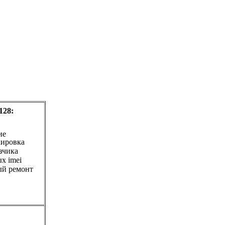
128:
ие
кировка
зчика
х imei
й ремонт