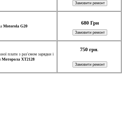
680 Грн
ка
Motorola G20
750 грн
.
ної плати з раз'ємом зарядки і
я
Моторола XT2128