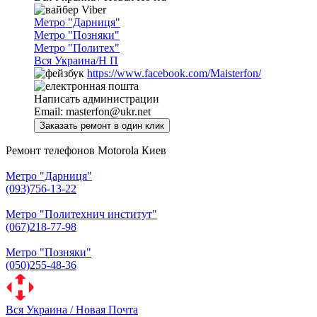
Viber
Метро "Дарниця"
Метро "Позняки"
Метро "Политех"
Вся Украина/Н П
https://www.facebook.com/Maisterfon/
Написать администрации
Email:
masterfon@ukr.net
Ремонт телефонов Motorola Киев
Метро "Дарниця"
(093)756-13-22
Метро "Политехнич институт"
(067)218-77-98
Метро "Позняки"
(050)255-48-36
Вся Украина / Новая Почта