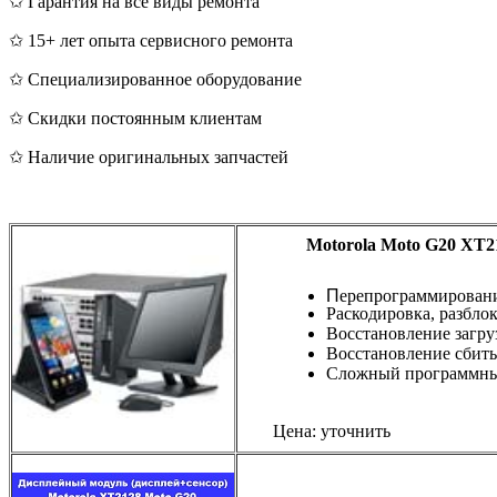
✩ Гарантия на все виды ремонта
✩ 15+ лет опыта сервисного ремонта
✩ Специализированное оборудование
✩ Скидки постоянным клиентам
✩ Наличие оригинальных запчастей
Motorola Moto G20 XT2
П
ерепрограммирован
Раскодировка, разбло
Восстановление загру
Восстановление сбиты
Сложный программны
Цена: уточнить