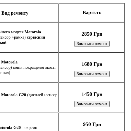
Вартість
Вид ремонту
йного модуля
Motorola
2850 Грн
сенсор +рамка)
сервісний
мкой
я
Motorola
1680 Грн
енсор) копія покращеної якості
гінал)
1450 Грн
я
Motorola G20
(дисплей+сенсор
950 Грн
otorola G20
- окремо