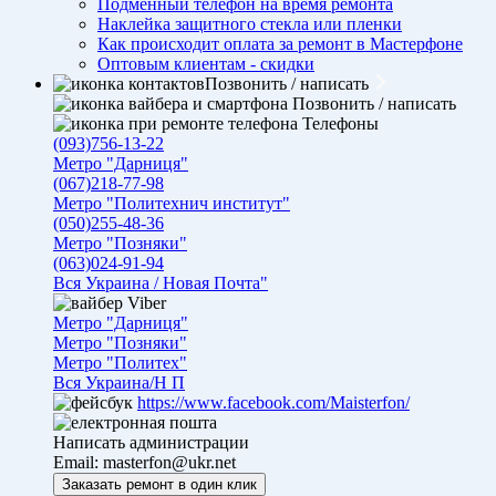
Подменный телефон на время ремонта
Наклейка защитного стекла или пленки
Как происходит оплата за ремонт в Мастерфоне
Оптовым клиентам - скидки
Позвонить / написать
Позвонить / написать
Телефоны
(093)756-13-22
Метро "Дарниця"
(067)218-77-98
Метро "Политехнич институт"
(050)255-48-36
Метро "Позняки"
(063)024-91-94
Вся Украина / Новая Почта"
Viber
Метро "Дарниця"
Метро "Позняки"
Метро "Политех"
Вся Украина/Н П
https://www.facebook.com/Maisterfon/
Написать администрации
Email:
masterfon@ukr.net