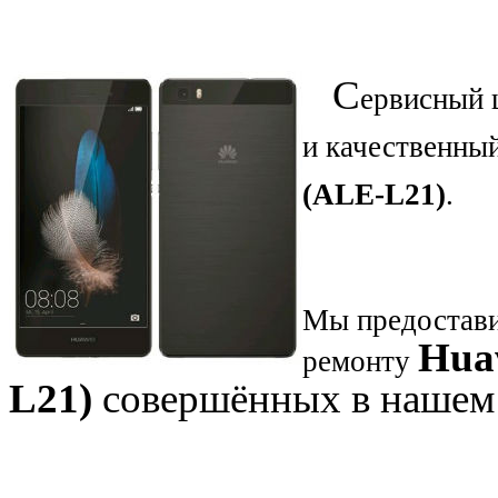
С
ервисный 
и качественны
(ALE-L21)
.
Мы предостави
Hua
ремонту
L21)
совершённых в нашем 