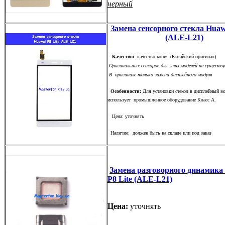
черный
Замена сенсорного стекла Huawe
(ALE-L21)
Качество:
качество копия (Китайский оригинал).
Оригинальных сенсоров для этих моделей не существу
В оригинале только замена дисплейного модуля
Особенности:
Для установки стекол в дисплейный м
использует промышленное оборудование Класс А.
Цена: уточнять
Наличие: должен быть на складе или под заказ
Замена разговорного динамика
P8 Lite (ALE-L21)
Цена:
уточнять