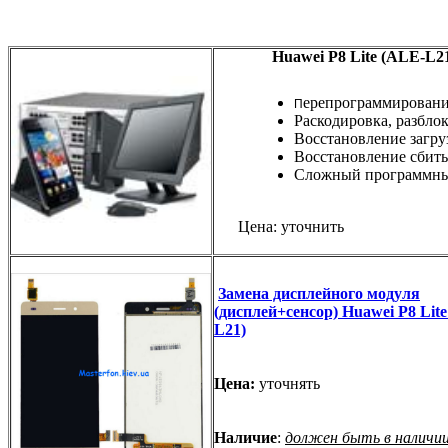
Huawei
P8
Lite (ALE-L2
ерепрограммирован
П
Раскодировка, разбло
Восстановление загру
Восстановление сбиты
Сложный программны
Цена: уточнить
Замена дисплейного модуля
(дисплей+сенсор) Huawei P8 Lit
L21)
Цена:
уточнять
Наличие
:
должен быть в наличии