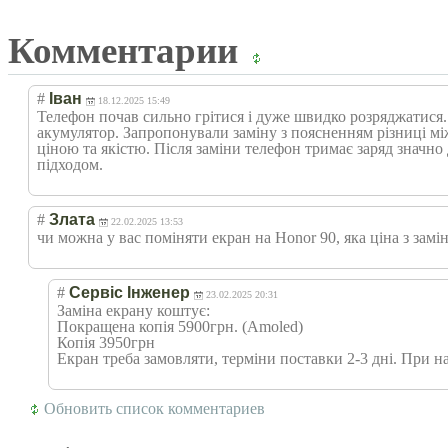
Комментарии
#
Іван
18.12.2025 15:49
Телефон почав сильно грітися і дуже швидко розряджатися.
акумулятор. Запропонували заміну з поясненням різниці м
ціною та якістю. Після заміни телефон тримає заряд значн
підходом.
#
Злата
22.02.2025 13:53
чи можна у вас поміняти екран на Honor 90, яка ціна з замі
#
Сервіс Інженер
23.02.2025 20:31
Заміна екрану коштує:
Покращена копія 5900грн. (Amoled)
Копія 3950грн
Екран треба замовляти, терміни поставки 2-3 дні. При н
Обновить список комментариев