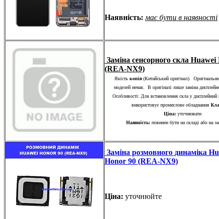
Наявність:
має бути в наявності
Заміна сенсорного скла Huawei 
(REA-NX9)
Якість
копія
(Китайський оригінал). Оригінальни
моделей немає. В оригіналі лише заміна диспле
Особливості: Для встановлення скла у дисплейний 
використовує промислове обладнання
Кла
Ціна:
уточнювати
Наявність:
повинен бути на складі або на з
Заміна розмовного динаміка Hu
Honor 90 (REA-NX9)
Ціна:
уточнюйте