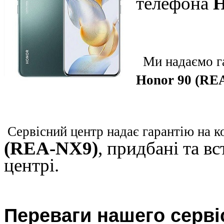
телефона
H
Ми надаємо га
Honor 90 (RE
Сервісний центр надає гарантію на к
(REA-NX9)
, придбані та в
центрі.
Переваги нашего серві