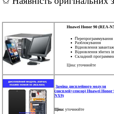
✩ Наявність оригінальних 
Huawei Honor 90 (REA-N
П
ерепрограммування
Разблокування
Відновлення завантаж
Відновлення збитих i
Складний программн
Ціна: уточнюйте
Заміна дисплейного модуля
(дисплей+сенсор) Huawei Honor
NX9)
Ціна:
уточнюйте