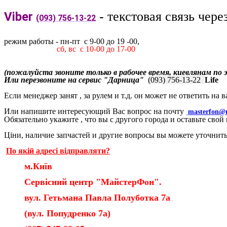
- текстовая связь чер
Viber
(093) 756-13-22
режим работы - пн-пт с 9-00 до 19 -00,
сб,
вс c 10-00 до 17-00
(пожалуйста звоните только в рабочее время, киевлянам по 
Или перезвоните на сервис "Дарница"
(093) 756-13-22
Life
Если менеджер занят , за рулем и т.д. он может не ответить на
Или напишите интересующий Вас вопрос на почту
masterfon@u
Обязательно укажите , что вы с другого города и оставьте свой
Ціни, наличие запчастей и другие вопросы вы можете уточнит
По якій адресі відправляти?
м.Київ
Сервісний центр "МайстерФон".
вул. Гетьмана Павла Полуботка 7а
(вул. Попудренко 7а)