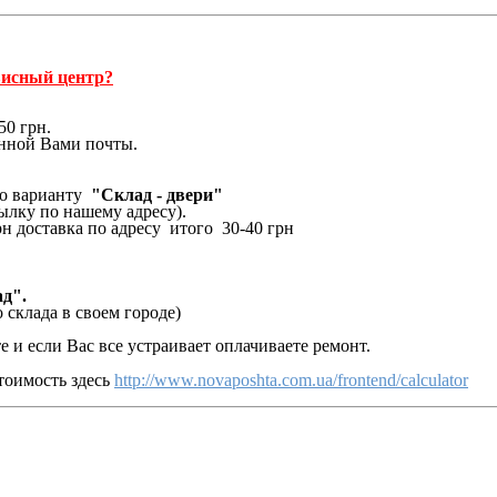
висный центр?
0 грн.
ной Вами почты.
по варианту
"Склад - двери"
ылку по нашему адресу).
н доставка по адресу итого 30-40 грн
д".
 склада в своем городе)
и если Вас все устраивает оплачиваете ремонт.
тоимость здесь
http://www.novaposhta.com.ua/frontend/calculator