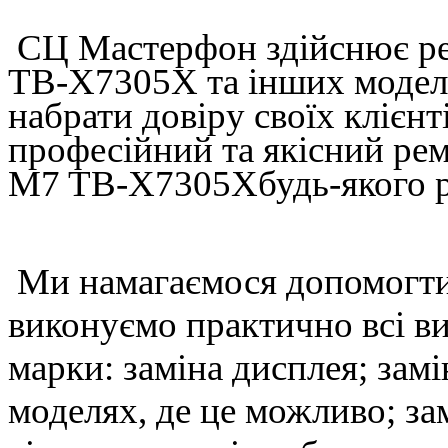
СЦ Мастерфон здійснює р
TB-X7305X та інших моделе
набрати довіру своїх клієнт
професійний та якісний р
M7 TB-X7305Xбудь-якого рі
Ми намагаємося допомогти 
виконуємо практично всі ви
марки: заміна дисплея; замін
моделях, де це можливо; за