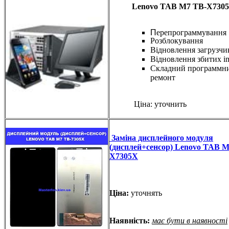
Lenovo TAB M7 TB-X7305
П
ерепрограммування
Розблокування
Відновлення загрузчи
Відновлення збитих i
Складний программн
ремонт
Ціна: уточнить
Заміна дисплейного модуля
(дисплей+сенсор) Lenovo TAB M
X7305X
Ціна:
уточнять
Наявність:
має бути в наявності