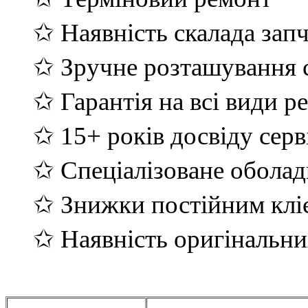
✩ Наявність скалада зап
✩ Зручне розташування с
✩ Гарантія на всі види р
✩ 15+ років досвіду серв
✩ Спеціалізоване обола
✩ Знижки постійним клі
✩ Наявність оригінальни